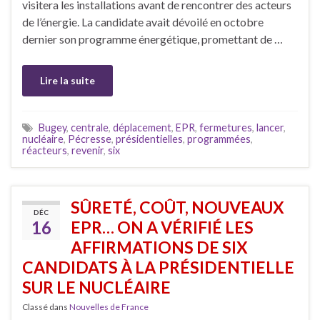
visitera les installations avant de rencontrer des acteurs
de l’énergie. La candidate avait dévoilé en octobre
dernier son programme énergétique, promettant de …
Lire la suite
Bugey
,
centrale
,
déplacement
,
EPR
,
fermetures
,
lancer
,
nucléaire
,
Pécresse
,
présidentielles
,
programmées
,
réacteurs
,
revenir
,
six
SÛRETÉ, COÛT, NOUVEAUX
DÉC
16
EPR… ON A VÉRIFIÉ LES
AFFIRMATIONS DE SIX
CANDIDATS À LA PRÉSIDENTIELLE
SUR LE NUCLÉAIRE
Classé dans
Nouvelles de France