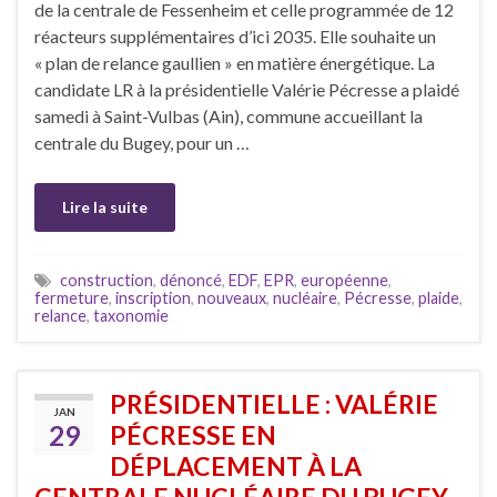
de la centrale de Fessenheim et celle programmée de 12
réacteurs supplémentaires d’ici 2035. Elle souhaite un
« plan de relance gaullien » en matière énergétique. La
candidate LR à la présidentielle Valérie Pécresse a plaidé
samedi à Saint-Vulbas (Ain), commune accueillant la
centrale du Bugey, pour un …
Lire la suite
construction
,
dénoncé
,
EDF
,
EPR
,
européenne
,
fermeture
,
inscription
,
nouveaux
,
nucléaire
,
Pécresse
,
plaide
,
relance
,
taxonomie
PRÉSIDENTIELLE : VALÉRIE
JAN
29
PÉCRESSE EN
DÉPLACEMENT À LA