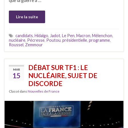
que la guerre a …
Lire la suite
candidats
,
Hidalgo
,
Jadot
,
Le Pen
,
Macron
,
Mélenchon
,
nucléaire
,
Pécresse
,
Poutou
,
présidentielle
,
programme
,
Roussel
,
Zemmour
DÉBAT SUR TF1 : LE
MAR
15
NUCLÉAIRE, SUJET DE
DISCORDE
Classé dans
Nouvelles de France