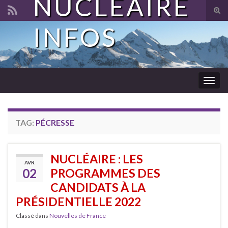
NUCLÉAIRE
Tog
sear
INFOS
Search for:
for
Togg
navig
TAG:
PÉCRESSE
NUCLÉAIRE : LES
AVR
02
PROGRAMMES DES
CANDIDATS À LA
PRÉSIDENTIELLE 2022
Classé dans
Nouvelles de France