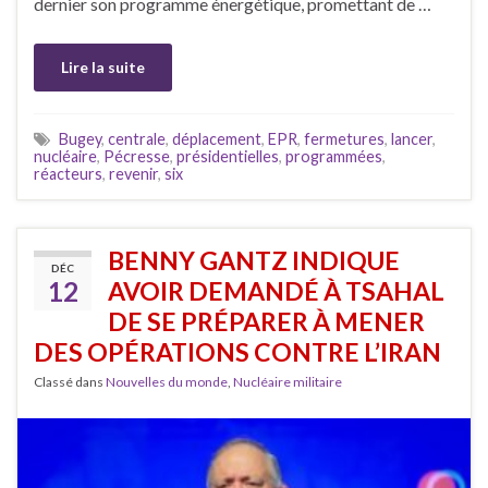
dernier son programme énergétique, promettant de …
Lire la suite
Bugey
,
centrale
,
déplacement
,
EPR
,
fermetures
,
lancer
,
nucléaire
,
Pécresse
,
présidentielles
,
programmées
,
réacteurs
,
revenir
,
six
BENNY GANTZ INDIQUE
DÉC
12
AVOIR DEMANDÉ À TSAHAL
DE SE PRÉPARER À MENER
DES OPÉRATIONS CONTRE L’IRAN
Classé dans
Nouvelles du monde
,
Nucléaire militaire