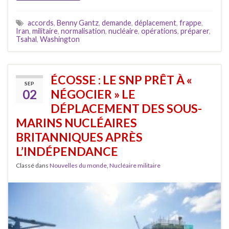
accords
,
Benny Gantz
,
demande
,
déplacement
,
frappe
,
Iran
,
militaire
,
normalisation
,
nucléaire
,
opérations
,
préparer
,
Tsahal
,
Washington
ÉCOSSE : LE SNP PRÊT À «
SEP
02
NÉGOCIER » LE
DÉPLACEMENT DES SOUS-
MARINS NUCLÉAIRES
BRITANNIQUES APRÈS
L’INDÉPENDANCE
Classé dans
Nouvelles du monde
,
Nucléaire militaire