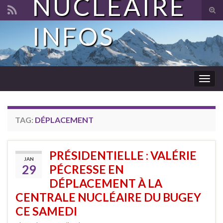
NUCLÉAIRE
Tog
sear
INFOS
Search for:
for
Togg
navig
TAG:
DÉPLACEMENT
PRÉSIDENTIELLE : VALÉRIE
JAN
29
PÉCRESSE EN
DÉPLACEMENT À LA
CENTRALE NUCLÉAIRE DU BUGEY
CE SAMEDI