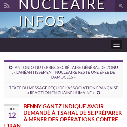
NUCLÉAIRE
Tog
sear
INFOS
Search for:
for
Togg
navig
ANTONIO GUTERRES, SECRÉTAIRE GÉNÉRAL DE L’ONU
: « L’ANÉANTISSEMENT NUCLÉAIRE RESTE UNE ÉPÉE DE
DAMOCLÈS »
TEXTE DU MESSAGE REÇU DE L’ASSOCIATION FRANÇAISE
« RÉACTION EN CHAÎNE HUMAINE »
BENNY GANTZ INDIQUE AVOIR
DÉC
DEMANDÉ À TSAHAL DE SE PRÉPARER
12
À MENER DES OPÉRATIONS CONTRE
L’IRAN