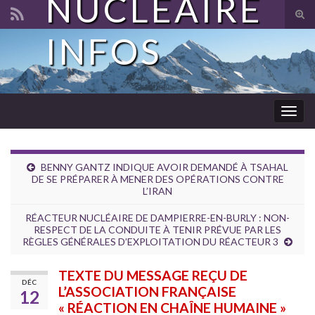
NUCLÉAIRE
Tog
sear
INFOS
Search for:
for
Togg
navig
BENNY GANTZ INDIQUE AVOIR DEMANDÉ À TSAHAL
DE SE PRÉPARER À MENER DES OPÉRATIONS CONTRE
L’IRAN
RÉACTEUR NUCLÉAIRE DE DAMPIERRE-EN-BURLY : NON-
RESPECT DE LA CONDUITE À TENIR PRÉVUE PAR LES
RÈGLES GÉNÉRALES D’EXPLOITATION DU RÉACTEUR 3
TEXTE DU MESSAGE REÇU DE
DÉC
L’ASSOCIATION FRANÇAISE
12
« RÉACTION EN CHAÎNE HUMAINE »