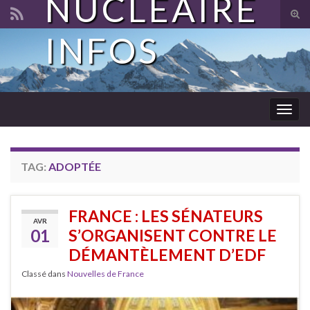
NUCLÉAIRE
Tog
sear
INFOS
Search for:
for
Togg
navig
TAG:
ADOPTÉE
FRANCE : LES SÉNATEURS
AVR
01
S’ORGANISENT CONTRE LE
DÉMANTÈLEMENT D’EDF
Classé dans
Nouvelles de France