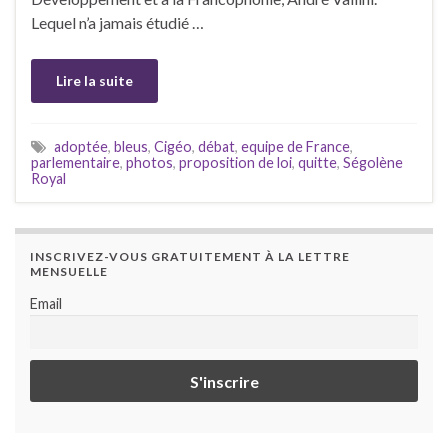
Lequel n’a jamais étudié …
Lire la suite
adoptée
,
bleus
,
Cigéo
,
débat
,
equipe de France
,
parlementaire
,
photos
,
proposition de loi
,
quitte
,
Ségolène
Royal
INSCRIVEZ-VOUS GRATUITEMENT À LA LETTRE
MENSUELLE
Email