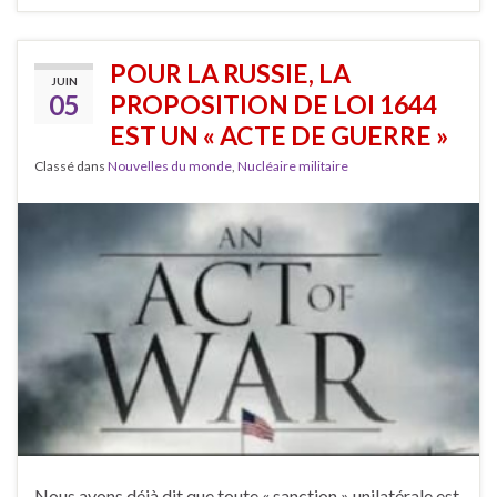
POUR LA RUSSIE, LA
JUIN
05
PROPOSITION DE LOI 1644
EST UN « ACTE DE GUERRE »
Classé dans
Nouvelles du monde
,
Nucléaire militaire
Nous avons déjà dit que toute « sanction » unilatérale est