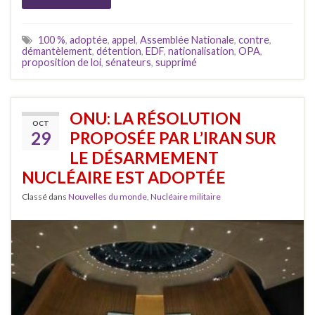
100 %
,
adoptée
,
appel
,
Assemblée Nationale
,
contre
,
démantèlement
,
détention
,
EDF
,
nationalisation
,
OPA
,
proposition de loi
,
sénateurs
,
supprimé
ONU: LA RÉSOLUTION
OCT
29
PROPOSÉE PAR L’IRAN SUR
LE DÉSARMEMENT
NUCLÉAIRE EST ADOPTÉE
Classé dans
Nouvelles du monde
,
Nucléaire militaire