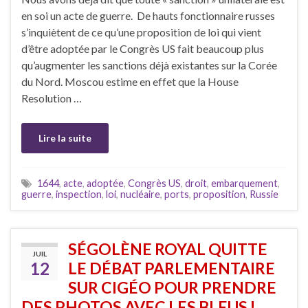
en soi un acte de guerre. De hauts fonctionnaire russes
s’inquiètent de ce qu’une proposition de loi qui vient
d’être adoptée par le Congrès US fait beaucoup plus
qu’augmenter les sanctions déjà existantes sur la Corée
du Nord. Moscou estime en effet que la House
Resolution …
Lire la suite
1644
,
acte
,
adoptée
,
Congrès US
,
droit
,
embarquement
,
guerre
,
inspection
,
loi
,
nucléaire
,
ports
,
proposition
,
Russie
SÉGOLÈNE ROYAL QUITTE
JUIL
12
LE DÉBAT PARLEMENTAIRE
SUR CIGÉO POUR PRENDRE
DES PHOTOS AVEC LES BLEUS !