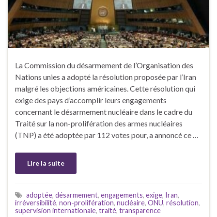
La Commission du désarmement de l’Organisation des
Nations unies a adopté la résolution proposée par l’Iran
malgré les objections américaines. Cette résolution qui
exige des pays d’accomplir leurs engagements
concernant le désarmement nucléaire dans le cadre du
Traité sur la non-prolifération des armes nucléaires
(TNP) a été adoptée par 112 votes pour, a annoncé ce …
Lire la suite
adoptée
,
désarmement
,
engagements
,
exige
,
Iran
,
irréversibilité
,
non-prolifération
,
nucléaire
,
ONU
,
résolution
,
supervision internationale
,
traité
,
transparence