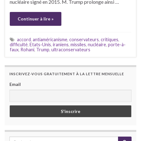
nucléaire signé en 2015. M. Trump prolonge ainsi …
Continuer à lire »
accord
,
antiaméricanisme
,
conservateurs
,
critiques
,
difficulté
,
Etats-Unis
,
iraniens
,
missiles
,
nucléaire
,
porte-à-
faux
,
Rohani
,
Trump
,
ultraconservateurs
INSCRIVEZ-VOUS GRATUITEMENT À LA LETTRE MENSUELLE
Email