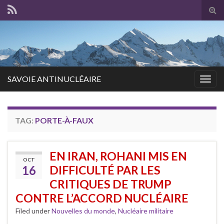
Tog
sear
for
SAVOIE ANTINUCLÉAIRE
Togg
navig
TAG:
PORTE-À-FAUX
EN IRAN, ROHANI MIS EN
OCT
16
DIFFICULTÉ PAR LES
CRITIQUES DE TRUMP
CONTRE L’ACCORD NUCLÉAIRE
Filed under
Nouvelles du monde
,
Nucléaire militaire