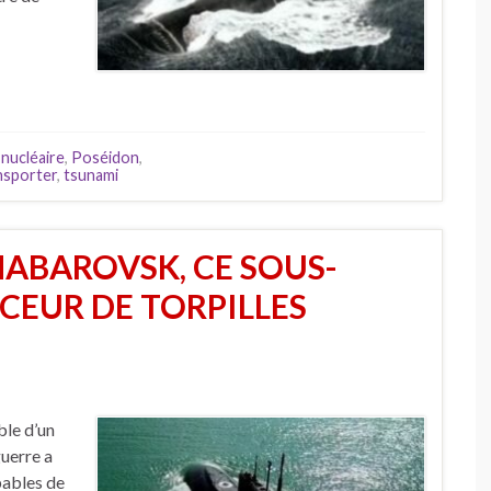
,
nucléaire
,
Poséidon
,
nsporter
,
tsunami
ABAROVSK, CE SOUS-
CEUR DE TORPILLES
ble d’un
uerre a
pables de