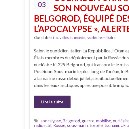
03
SON NOUVEAU SO
BELGOROD, ÉQUIPÉ DES
L’APOCALYPSE », ALERT
Classé dans
Nouvelles du monde
,
Nucléaire militaire
Selon le quotidien italien La Repubblica, l’Otan a
États membres du déploiement par la Russie du 
nucléaire K-329 Belgorod, qui transporte le missi
Poséidon. Sous-marin le plus long de l’océan, le B
à la marine russe début juillet, serait actuellem
dans les eaux arctiques après une possible impli
Lire la suite
apocalypse
,
Belgorod
,
guerre
,
mobilise
,
nucléair
radioactif
,
Russie
,
sous-marin
,
torpille
,
tsunami
,
Ukra