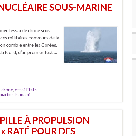
 NUCLÉAIRE SOUS-MARINE
ouvel essai de drone sous-
ices militaires communs de la
son comble entre les Corées.
 du Nord, d’un premier test …
,
drone
,
essai
,
Etats-
marine
,
tsunami
RPILLE À PROPULSION
 « RATÉ POUR DES