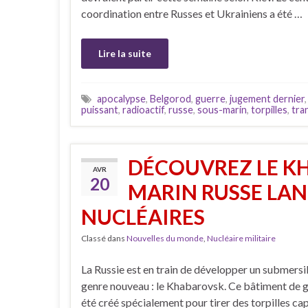
coordination entre Russes et Ukrainiens a été …
Lire la suite
apocalypse
,
Belgorod
,
guerre
,
jugement dernier
puissant
,
radioactif
,
russe
,
sous-marin
,
torpilles
,
tra
DÉCOUVREZ LE KH
AVR
20
MARIN RUSSE LAN
NUCLÉAIRES
Classé dans
Nouvelles du monde
,
Nucléaire militaire
La Russie est en train de développer un submersi
genre nouveau : le Khabarovsk. Ce bâtiment de g
été créé spécialement pour tirer des torpilles ca