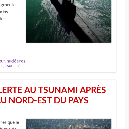
augmente
rins.
le
eur
,
nucléaires
,
les
,
tsunami
ALERTE AU TSUNAMI APRÈS
AU NORD-EST DU PAYS
rès que le
phique de