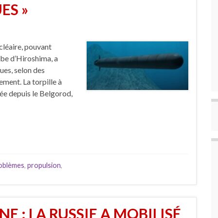
ES »
ucléaire, pouvant
be d’Hiroshima, a
ues, selon des
ment. La torpille à
cée depuis le Belgorod,
oblèmes
,
propulsion
,
E : LA RUSSIE A MOBILISÉ