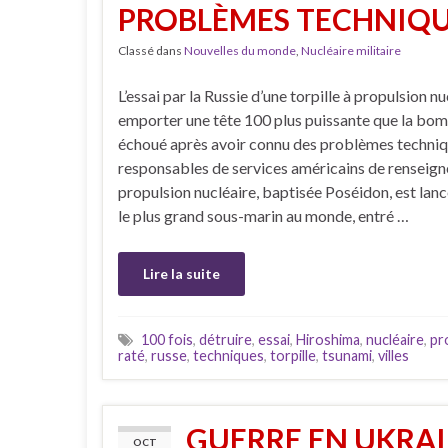
PROBLÈMES TECHNIQU
Classé dans
Nouvelles du monde
,
Nucléaire militaire
L’essai par la Russie d’une torpille à propulsion n
emporter une tête 100 plus puissante que la bom
échoué après avoir connu des problèmes techniq
responsables de services américains de renseigne
propulsion nucléaire, baptisée Poséidon, est lan
le plus grand sous-marin au monde, entré …
Lire la suite
100 fois
,
détruire
,
essai
,
Hiroshima
,
nucléaire
,
pr
raté
,
russe
,
techniques
,
torpille
,
tsunami
,
villes
GUERRE EN UKRAIN
OCT