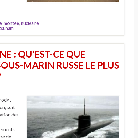
e
,
montée
,
nucléaire
,
tsunami
E : QU’EST-CE QUE
 SOUS-MARIN RUSSE LE PLUS
?
rod« ,
on, soit
ation des
t
gements
tre de