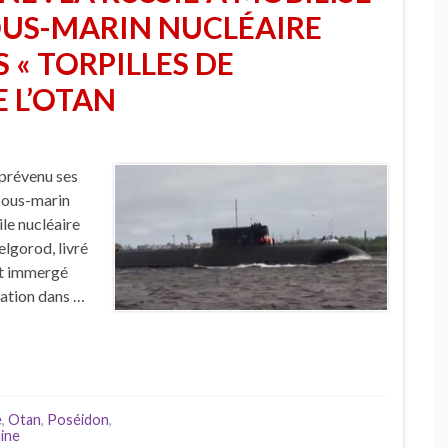
US-MARIN NUCLÉAIRE
 « TORPILLES DE
E L’OTAN
 prévenu ses
sous-marin
le nucléaire
elgorod, livré
ent immergé
cation dans …
e
,
Otan
,
Poséidon
,
ine