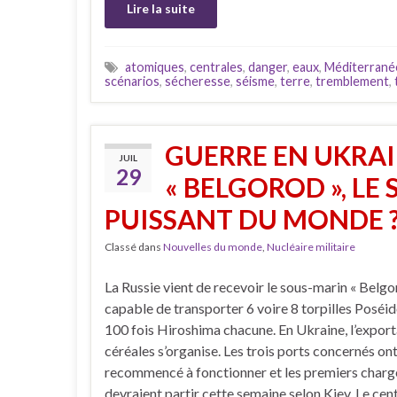
Lire la suite
atomiques
,
centrales
,
danger
,
eaux
,
Méditerrané
scénarios
,
sécheresse
,
séisme
,
terre
,
tremblement
,
GUERRE EN UKRAIN
JUIL
29
« BELGOROD », LE
PUISSANT DU MONDE 
Classé dans
Nouvelles du monde
,
Nucléaire militaire
La Russie vient de recevoir le sous-marin « Belgo
capable de transporter 6 voire 8 torpilles Poséid
100 fois Hiroshima chacune. En Ukraine, l’export
céréales s’organise. Les trois ports concernés on
recommencé à fonctionner et les premiers char
devraient partir cette semaine selon Kiev. Le cen