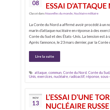
08
ESSAI D’ATTAQUE
Classé dans
Nouvelles du monde
,
Nucléaire militaire
La Corée du Nord a affirmé avoir procédé à un n
marin d’attaque nucléaire en réponse à des exerc
Corée du Sud et des États-Unis. La tension est à 
Après l’annonce, le 23 mars dernier, par la Corée
Lire la suite
attaque
,
commun
,
Corée du Nord
,
Corée du Sud
Unis
,
exercices
,
nucléaire
,
radioactif
,
réponse
,
sous-
L’ESSAI D’UNE TO
NOV
13
NUCLÉAIRE RUSSE