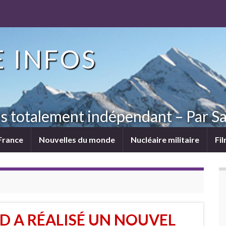
 INFOS
ns totalement indépendant – Par Sa
France
Nouvelles du monde
Nucléaire militaire
Fi
D A RÉALISÉ UN NOUVEL