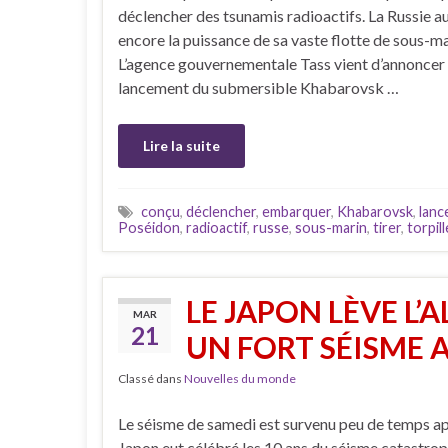
déclencher des tsunamis radioactifs. La Russie 
encore la puissance de sa vaste flotte de sous-ma
L’agence gouvernementale Tass vient d’annoncer 
lancement du submersible Khabarovsk …
Lire la suite
conçu
,
déclencher
,
embarquer
,
Khabarovsk
,
lanc
Poséidon
,
radioactif
,
russe
,
sous-marin
,
tirer
,
torpil
LE JAPON LÈVE L’
MAR
21
UN FORT SÉISME 
Classé dans
Nouvelles du monde
Le séisme de samedi est survenu peu de temps ap
Japon eut célébré les 10 ans du séisme catastro