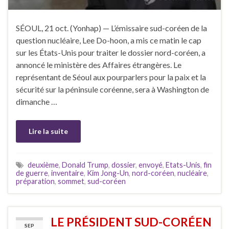
SÉOUL, 21 oct. (Yonhap) — L’émissaire sud-coréen de la
question nucléaire, Lee Do-hoon, a mis ce matin le cap
sur les États-Unis pour traiter le dossier nord-coréen, a
annoncé le ministère des Affaires étrangères. Le
représentant de Séoul aux pourparlers pour la paix et la
sécurité sur la péninsule coréenne, sera à Washington de
dimanche …
Lire la suite
deuxième
,
Donald Trump
,
dossier
,
envoyé
,
Etats-Unis
,
fin
de guerre
,
inventaire
,
Kim Jong-Un
,
nord-coréen
,
nucléaire
,
préparation
,
sommet
,
sud-coréen
LE PRÉSIDENT SUD-CORÉEN
SEP