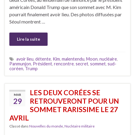
américain Donald Trump que son sommet avec M. Kim
pourrait finalement avoir lieu. Des photos diffusées par
Séoul montrent …
Lire la suite
avoir lieu
,
détente
,
Kim
,
malentendu
,
Moon
,
nucléaire
,
Panmunjon
,
Président
,
rencontre
,
secret
,
sommet
,
sud-
coréen
,
Trump
LES DEUX CORÉES SE
MAR
29
RETROUVERONT POUR UN
SOMMET RARISSIME LE 27
AVRIL
Classé dans
Nouvelles du monde
,
Nucléaire militaire