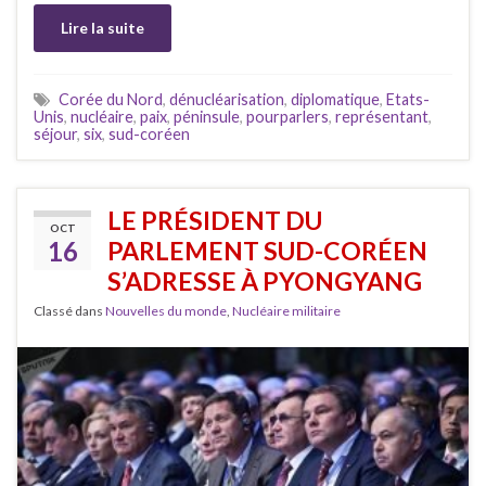
Lire la suite
Corée du Nord
,
dénucléarisation
,
diplomatique
,
Etats-
Unis
,
nucléaire
,
paix
,
péninsule
,
pourparlers
,
représentant
,
séjour
,
six
,
sud-coréen
LE PRÉSIDENT DU
OCT
16
PARLEMENT SUD-CORÉEN
S’ADRESSE À PYONGYANG
Classé dans
Nouvelles du monde
,
Nucléaire militaire