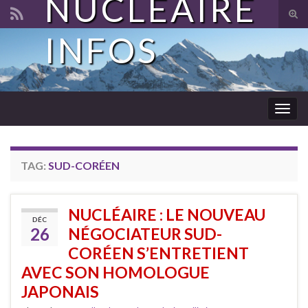
NUCLÉAIRE
Tog
sear
INFOS
Search for:
for
Togg
navig
TAG:
SUD-CORÉEN
NUCLÉAIRE : LE NOUVEAU
DÉC
26
NÉGOCIATEUR SUD-
CORÉEN S’ENTRETIENT
AVEC SON HOMOLOGUE
JAPONAIS