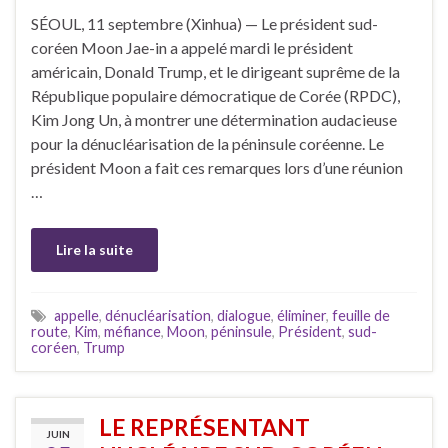
SÉOUL, 11 septembre (Xinhua) — Le président sud-
coréen Moon Jae-in a appelé mardi le président
américain, Donald Trump, et le dirigeant suprême de la
République populaire démocratique de Corée (RPDC),
Kim Jong Un, à montrer une détermination audacieuse
pour la dénucléarisation de la péninsule coréenne. Le
président Moon a fait ces remarques lors d’une réunion
…
Lire la suite
appelle
,
dénucléarisation
,
dialogue
,
éliminer
,
feuille de
route
,
Kim
,
méfiance
,
Moon
,
péninsule
,
Président
,
sud-
coréen
,
Trump
LE REPRÉSENTANT
JUIN