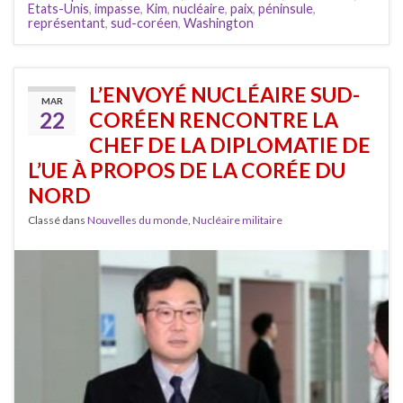
Etats-Unis
,
impasse
,
Kim
,
nucléaire
,
paix
,
péninsule
,
représentant
,
sud-coréen
,
Washington
L’ENVOYÉ NUCLÉAIRE SUD-
MAR
22
CORÉEN RENCONTRE LA
CHEF DE LA DIPLOMATIE DE
L’UE À PROPOS DE LA CORÉE DU
NORD
Classé dans
Nouvelles du monde
,
Nucléaire militaire