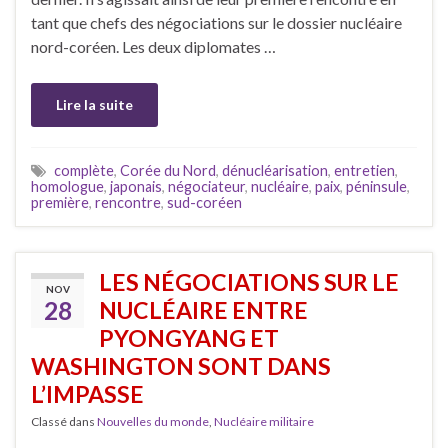
tant que chefs des négociations sur le dossier nucléaire
nord-coréen. Les deux diplomates …
Lire la suite
complète
,
Corée du Nord
,
dénucléarisation
,
entretien
,
homologue
,
japonais
,
négociateur
,
nucléaire
,
paix
,
péninsule
,
première
,
rencontre
,
sud-coréen
LES NÉGOCIATIONS SUR LE
NOV
28
NUCLÉAIRE ENTRE
PYONGYANG ET
WASHINGTON SONT DANS
L’IMPASSE
Classé dans
Nouvelles du monde
,
Nucléaire militaire