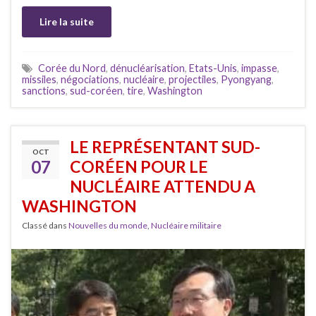
Lire la suite
Corée du Nord
,
dénucléarisation
,
Etats-Unis
,
impasse
,
missiles
,
négociations
,
nucléaire
,
projectiles
,
Pyongyang
,
sanctions
,
sud-coréen
,
tire
,
Washington
LE REPRÉSENTANT SUD-
OCT
07
CORÉEN POUR LE
NUCLÉAIRE ATTENDU A
WASHINGTON
Classé dans
Nouvelles du monde
,
Nucléaire militaire