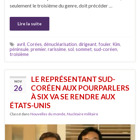
seulement le troisième du genre, doit précéder …
Lire la suite
avril
,
Corées
,
dénucléarisation
,
dirigeant
,
fouler
,
Kim
,
péninsule
,
premier
,
rarissime
,
sol
,
sommet
,
sud-coréen
,
troisième
LE REPRÉSENTANT SUD-
NOV
26
CORÉEN AUX POURPARLERS
À SIX VA SE RENDRE AUX
ÉTATS-UNIS
Classé dans
Nouvelles du monde
,
Nucléaire militaire