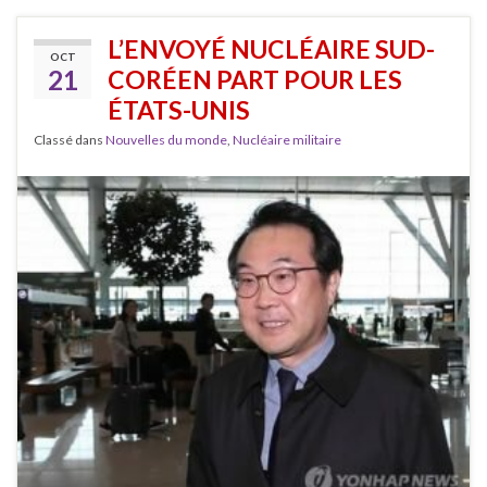
L’ENVOYÉ NUCLÉAIRE SUD-
OCT
21
CORÉEN PART POUR LES
ÉTATS-UNIS
Classé dans
Nouvelles du monde
,
Nucléaire militaire