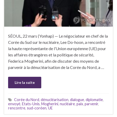
SÉOUL, 22 mars (Yonhap) — Le négociateur en chef de la
Corée du Sud sur le nucléaire, Lee Do-hoon, a rencontré
la haute représentante de l’Union européenne (UE) pour
les affaires étrangères et la politique de sécurité,
Federica Mogherini, afin de discuter des moyens de
parvenir à la dénucléarisation de la Corée du Nord, a …
Lire la suite
Corée du Nord
,
dénucléarisation
,
dialogue
,
diplomatie
,
envoyé
,
Etats-Unis
,
Mogherini
,
nucléaire
,
paix
,
parvenir
,
rencontre
,
sud-coréen
,
UE