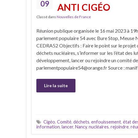
09
ANTI CIGÉO
Classé dans
Nouvelles de France
Réunion publique organisée le 16 mai 2023 à 19h
parlement populaire 54 avec Bure Stop, Meuse N
CEDRA52 Objectifs : Faire le point sur le projet
déchets nucléaires, s’informer sur les l’état des lu
développement, lancer ou rejoindre un comité de
parlementpopulaire54@orange.fr Source : manif-
Lire la suite
Cigéo
,
Comité
,
déchets
,
enfouissement
,
état de
information
,
lancer
,
Nancy
,
nucléaires
,
rejoindre
,
réu