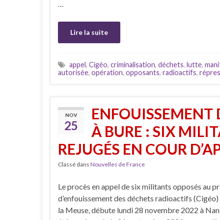
…
Lire la suite
appel
,
Cigéo
,
criminalisation
,
déchets
,
lutte
,
mani
autorisée
,
opération
,
opposants
,
radioactifs
,
répres
ENFOUISSEMENT 
NOV
25
À BURE : SIX MILI
REJUGÉS EN COUR D’A
Classé dans
Nouvelles de France
Le procès en appel de six militants opposés au pr
d’enfouissement des déchets radioactifs (Cigéo)
la Meuse, débute lundi 28 novembre 2022 à Nancy