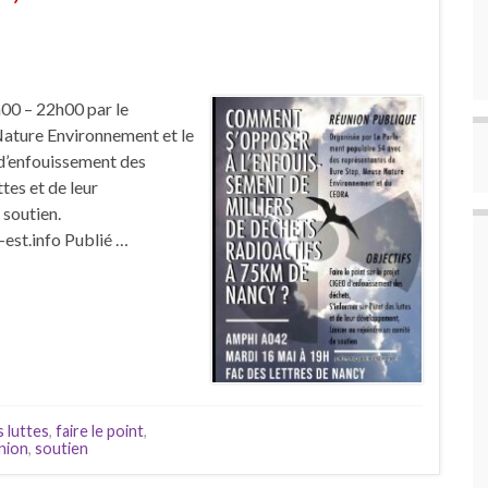
00 – 22h00 par le
ature Environnement et le
 d’enfouissement des
ttes et de leur
 soutien.
est.info Publié …
s luttes
,
faire le point
,
nion
,
soutien