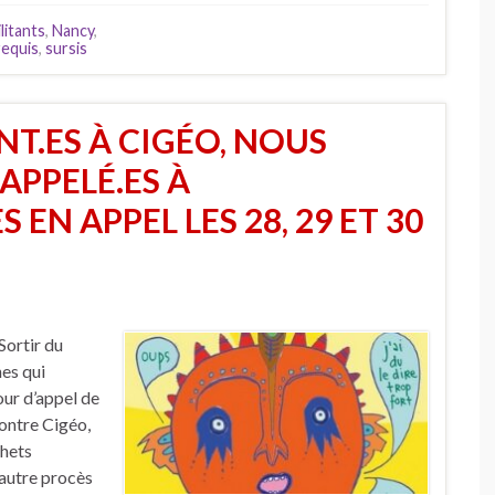
litants
,
Nancy
,
requis
,
sursis
NT.ES À CIGÉO, NOUS
APPELÉ.ES À
EN APPEL LES 28, 29 ET 30
ortir du
nes qui
our d’appel de
contre Cigéo,
chets
 autre procès