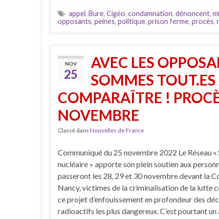
appel
,
Bure
,
Cigéo
,
condamnation
,
dénoncent
,
mi
opposants
,
peines
,
politique
,
prison ferme
,
procès
,
AVEC LES OPPOSA
NOV
25
SOMMES TOUT.ES 
COMPARAÎTRE ! PROCÈS 
NOVEMBRE
Classé dans
Nouvelles de France
Communiqué du 25 novembre 2022 Le Réseau « S
nucléaire » apporte son plein soutien aux person
passeront les 28, 29 et 30 novembre devant la C
Nancy, victimes de la criminalisation de la lutte 
ce projet d’enfouissement en profondeur des dé
radioactifs les plus dangereux. C’est pourtant un