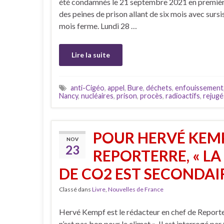
été condamnés le 21 septembre 2021 en premièr
des peines de prison allant de six mois avec sursi
mois ferme. Lundi 28 …
Lire la suite
anti-Cigéo
,
appel
,
Bure
,
déchets
,
enfouissement
Nancy
,
nucléaires
,
prison
,
procès
,
radioactifs
,
rejugé
POUR HERVÉ KEMP
NOV
23
REPORTERRE, « L
DE CO2 EST SECONDAIR
Classé dans
Livre
,
Nouvelles de France
Hervé Kempf est le rédacteur en chef de Reporter
n’est pas bon pour le climat ». Il est interrogé p