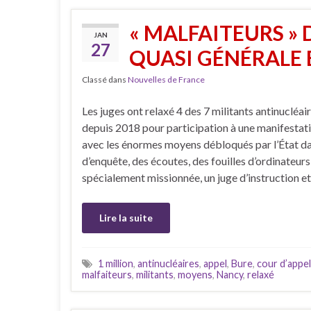
« MALFAITEURS » 
JAN
27
QUASI GÉNÉRALE E
Classé dans
Nouvelles de France
Les juges ont relaxé 4 des 7 militants antinucléa
depuis 2018 pour participation à une manifestati
avec les énormes moyens débloqués par l’État d
d’enquête, des écoutes, des fouilles d’ordinateur
spécialement missionnée, un juge d’instruction e
Lire la suite
1 million
,
antinucléaires
,
appel
,
Bure
,
cour d’appel
malfaiteurs
,
militants
,
moyens
,
Nancy
,
relaxé