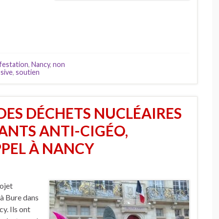
festation
,
Nancy
,
non
sive
,
soutien
DES DÉCHETS NUCLÉAIRES
TANTS ANTI-CIGÉO,
PPEL À NANCY
ojet
 à Bure dans
. Ils ont