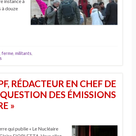
e instance à
s à douze
,
ferme
,
militants
,
s
F, RÉDACTEUR EN CHEF DE
A QUESTION DES ÉMISSIONS
E »
re qui publie « Le Nucléaire
ar Claire FIORLETTA. Vous allez