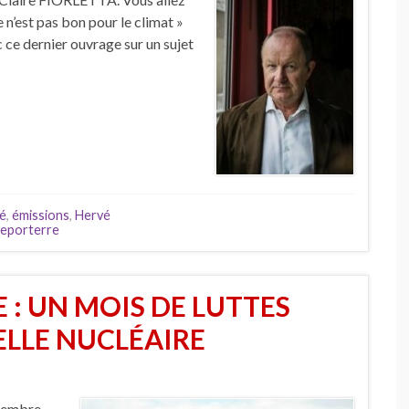
 n’est pas bon pour le climat »
c ce dernier ouvrage sur un sujet
té
,
émissions
,
Hervé
eporterre
 : UN MOIS DE LUTTES
LLE NUCLÉAIRE
ptembre