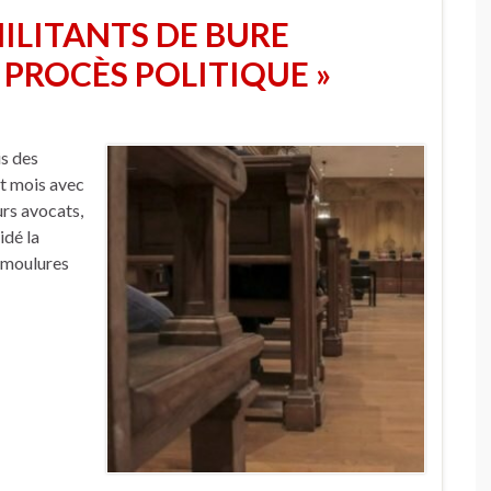
MILITANTS DE BURE
PROCÈS POLITIQUE »
is des
it mois avec
urs avocats,
idé la
n moulures