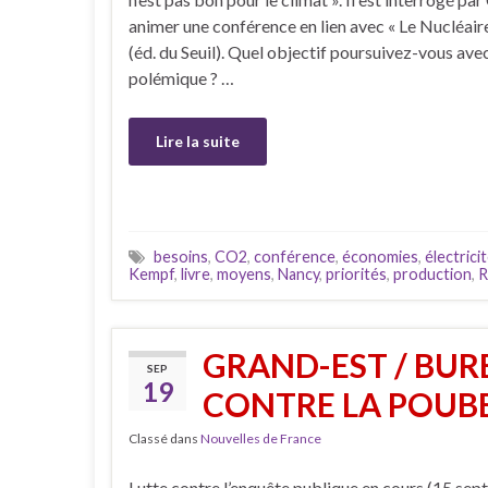
animer une conférence en lien avec « Le Nucléaire
(éd. du Seuil). Quel objectif poursuivez-vous ave
polémique ? …
Lire la suite
besoins
,
CO2
,
conférence
,
économies
,
électrici
Kempf
,
livre
,
moyens
,
Nancy
,
priorités
,
production
,
R
GRAND-EST / BURE
SEP
19
CONTRE LA POUBE
Classé dans
Nouvelles de France
Lutte contre l’enquête publique en cours (15 se