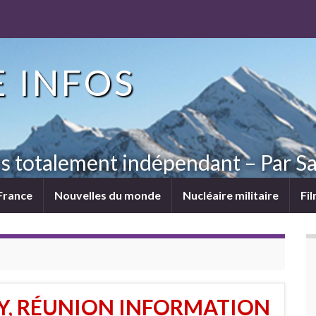
 INFOS
ns totalement indépendant – Par Sa
France
Nouvelles du monde
Nucléaire militaire
Fi
CY, RÉUNION INFORMATION