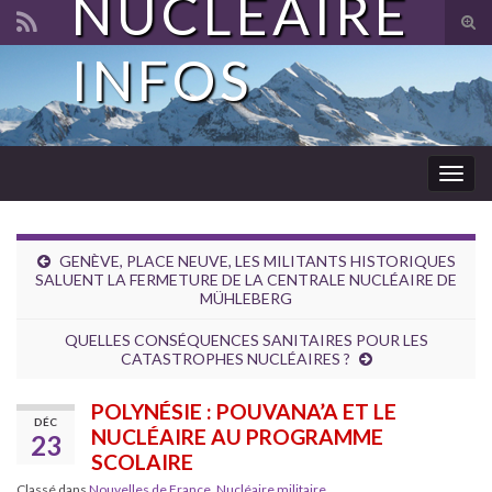
NUCLÉAIRE
Tog
sear
INFOS
Search for:
for
Togg
navig
GENÈVE, PLACE NEUVE, LES MILITANTS HISTORIQUES
SALUENT LA FERMETURE DE LA CENTRALE NUCLÉAIRE DE
MÜHLEBERG
QUELLES CONSÉQUENCES SANITAIRES POUR LES
CATASTROPHES NUCLÉAIRES ?
POLYNÉSIE : POUVANA’A ET LE
DÉC
NUCLÉAIRE AU PROGRAMME
23
SCOLAIRE
Classé dans
Nouvelles de France
,
Nucléaire militaire