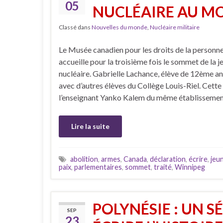
05
NUCLÉAIRE AU M
Classé dans
Nouvelles du monde
,
Nucléaire militaire
Le Musée canadien pour les droits de la perso
accueille pour la troisième fois le sommet de la j
nucléaire. Gabrielle Lachance, élève de 12ème a
avec d’autres élèves du Collège Louis-Riel. Cette
l’enseignant Yanko Kalem du même établissemen
Lire la suite
abolition
,
armes
,
Canada
,
déclaration
,
écrire
,
jeu
paix
,
parlementaires
,
sommet
,
traité
,
Winnipeg
POLYNÉSIE : UN S
SEP
23