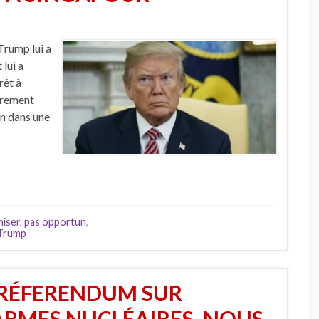
Trump lui a
lui a
rêt à
èrement
n dans une
niser
,
pas opportun
,
Trump
 RÉFERENDUM SUR
 ARMES NUCLÉAIRES. NOUS