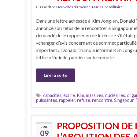
Classé dans
Nouvelles du monde
,
Nucléaire militaire
Dans une lettre adressée à Kim Jong-un, Donald 
annoncé son refus de le rencontrer à Singapour et 
demandé de le rappeler ou de lui écrire s’il était p
«changer d’avis concernant ce sommet particuli
important». Donald Trump a informé Kim Jong-u
lettre officielle, publiée sur le compte …
Lire la suite
capacités
,
écrire
,
Kim
,
massives
,
nucléaires
,
orga
puissantes
,
rappeler
,
refuse
,
rencontre
,
Singapour
,
PROPOSITION DE
JUIL
09
L’ABOLITION DES