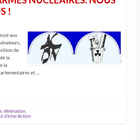
S !
essé aux
sénateurs,
osition de
de la
e la
parlementaires et …
e
,
élimination
,
té d’interdiction