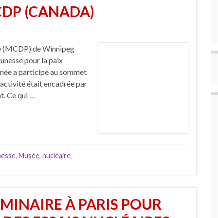
CDP (CANADA)
nne (MCDP) de Winnipeg
eunesse pour la paix
nnée a participé au sommet
 activité était encadrée par
t. Ce qui …
nesse
,
Musée
,
nucléaire
,
ÉMINAIRE À PARIS POUR