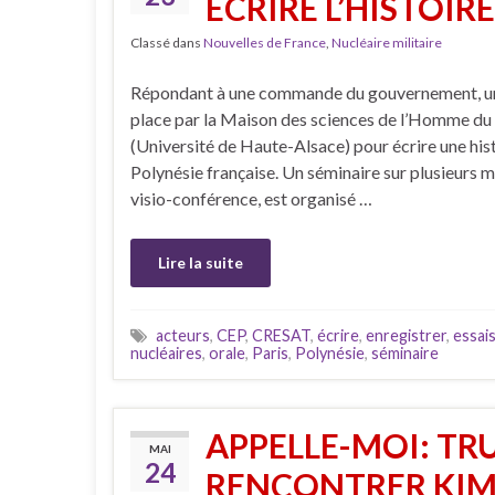
ÉCRIRE L’HISTOIR
Classé dans
Nouvelles de France
,
Nucléaire militaire
Répondant à une commande du gouvernement, un 
place par la Maison des sciences de l’Homme du 
(Université de Haute-Alsace) pour écrire une hist
Polynésie française. Un séminaire sur plusieurs mo
visio-conférence, est organisé …
Lire la suite
acteurs
,
CEP
,
CRESAT
,
écrire
,
enregistrer
,
essai
nucléaires
,
orale
,
Paris
,
Polynésie
,
séminaire
APPELLE-MOI: TR
MAI
24
RENCONTRER KIM