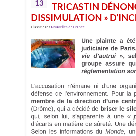
13
TRICASTIN DÉNONC
DISSIMULATION » D’INC
Classé dans
Nouvelles de France
Une plainte a ét
judiciaire de Par
vie d’autrui
», se
groupe assure q
réglementation so
L’accusation n’émane ni d’une organi
défense de l’environnement. Pour la p
membre de la direction d’une centra
(Drôme), qui a décidé de
briser le si
qui, selon lui, s’apparente à une
«
d’écarts en matière de sûreté. Une dé
Selon les informations du
Monde,
une