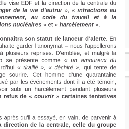
Elle vise EDF et la direction de la centrale du
ger de la vie d’autrui
», «
infractions au
onnement, au code du travail et à la
tions nucléaires
» et «
harcèlement
».
connaîtra son statut de lanceur d’alerte.
En
ouhaite garder l’anonymat – nous l’appellerons
à plusieurs reprises. D’emblée, et malgré la
Hugo se présente comme
« un amoureux du
rd’hui
« tiraillé », « déchiré »,
qui tente de
rge sourire. Cet homme d’une quarantaine
vé par les événements dont il a été témoin,
 avoir subi un harcèlement pendant plusieurs
n refus de «
couvrir
» certaines tentatives
rs après qu’il a essayé, en vain, de parvenir à
a direction de la centrale, celle du groupe