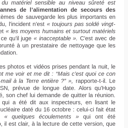
 du matériel sensible au niveau sûreté est
annes de l’alimentation de secours des
stèmes de sauvegarde les plus importants en
, l’incident n’est
« toujours pas soldé vingt-
et
« les moyens humains et surtout matériels
ce qu’il juge
« inacceptable ».
C’est avec de
prunté à un prestataire de nettoyage que les
dation.
s photos et vidéos prises pendant la nuit, le
t me voir et me dit : “Mais c’est quoi ce con
mail à la Terre entière ?” »,
rapporte-t-il. Le
ASN, prévue de longue date. Alors qu’Hugo
é, son chef lui demande de quitter la réunion.
 qui a été dit aux inspecteurs, en lisant le
cléaire daté du 16 octobre : celui-ci fait état
de
« quelques écoulements »
qui ont été
 il est clair, à la lecture de cette version, que