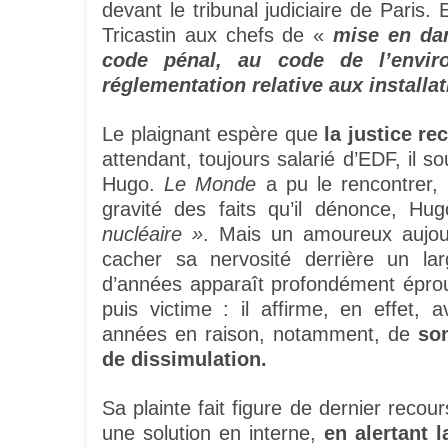
devant le tribunal judiciaire de Paris. 
Tricastin aux chefs de «
mise en dan
code pénal, au code de l’envir
réglementation relative aux installa
Le plaignant espère que
la justice re
attendant, toujours salarié d’EDF, il s
Hugo.
Le Monde
a pu le rencontrer, 
gravité des faits qu’il dénonce, 
nucléaire »
. Mais un amoureux aujou
cacher sa nervosité derrière un la
d’années apparaît profondément éprou
puis victime : il affirme, en effet,
années en raison, notamment, de
so
de dissimulation.
Sa plainte fait figure de dernier recou
une solution en interne,
en alertant l