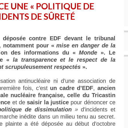
E UNE « POLITIQUE DE
IDENTS DE SÛRETÉ
é déposée contre EDF devant le tribunal
is, notamment pour «
mise en danger de la
lon des informations du «
Monde
». Le
ue «
la transparence et le respect de la
nt scrupuleusement respectés
».
sation antinucléaire ni d’une association de
remière fois, c’est
un cadre d’EDF
,
ancien
le nucléaire française, celle du Tricastin
lence
et de
saisir la justice
pour dénoncer ce
politique de dissimulation
»
d’incidents et
marche inédite dans un milieu tenu au secret.
 plainte a été déposée au début d’octobre