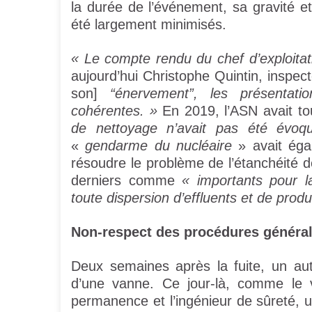
la durée de l’événement, sa gravité 
été largement minimisés.
« Le compte rendu du chef d’exploitati
aujourd’hui Christophe Quintin, inspec
son]
“énervement”, les présentat
cohérentes. »
En 2019, l’ASN avait to
de nettoyage n’avait pas été évoqu
«
gendarme du nucléaire
» avait éga
résoudre le problème de l’étanchéité d
derniers comme
« importants pour la
toute dispersion d’effluents et de prod
Non-respect des procédures général
Deux semaines après la fuite, un autr
d’une vanne. Ce jour-là, comme le v
permanence et l’ingénieur de sûreté, 