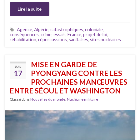
Lire la suite
Agence
,
Algérie
,
catastrophiques
,
coloniale
,
conséquences
,
crime
,
essais
,
France
,
projet de loi
,
réhabilitation
,
répercussions
,
sanitaires
,
sites nucléaires
MISE EN GARDE DE
JUIL
17
PYONGYANG CONTRE LES
PROCHAINES MANŒUVRES
ENTRE SÉOUL ET WASHINGTON
Classé dans
Nouvelles du monde
,
Nucléaire militaire