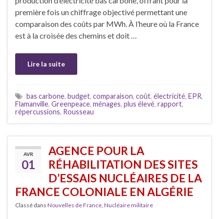
production d’électricité bas carbone, offrant pour la
première fois un chiffrage objectivé permettant une
comparaison des coûts par MWh. À l’heure où la France
est à la croisée des chemins et doit …
Lire la suite
bas carbone
,
budget
,
comparaison
,
coût
,
électricité
,
EPR
,
Flamanville
,
Greenpeace
,
ménages
,
plus élevé
,
rapport
,
répercussions
,
Rousseau
AGENCE POUR LA
AVR
01
RÉHABILITATION DES SITES
D’ESSAIS NUCLÉAIRES DE LA
FRANCE COLONIALE EN ALGÉRIE
Classé dans
Nouvelles de France
,
Nucléaire militaire