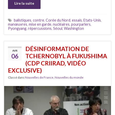
Lire la suite
balistiques
,
contre
,
Corée du Nord
,
essais
,
Etats-Unis
,
manœuvres
,
mise en garde
,
nucléaires
,
pourparlers
,
Pyongyang
,
répercussions
,
Séoul
,
Washington
DÉSINFORMATION DE
AVR
06
TCHERNOBYL À FUKUSHIMA
(CDP CRIIRAD, VIDÉO
EXCLUSIVE)
Classé dans
Nouvelles de France
,
Nouvelles du monde