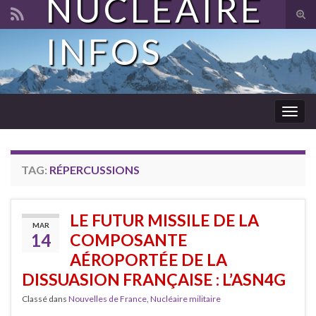
NUCLÉAIRE
Tog
sear
INFOS
Search for:
for
Togg
navig
TAG:
RÉPERCUSSIONS
LE FUTUR MISSILE DE LA
MAR
14
COMPOSANTE
AÉROPORTÉE DE LA
DISSUASION FRANÇAISE : L’ASN4G
Classé dans
Nouvelles de France
,
Nucléaire militaire