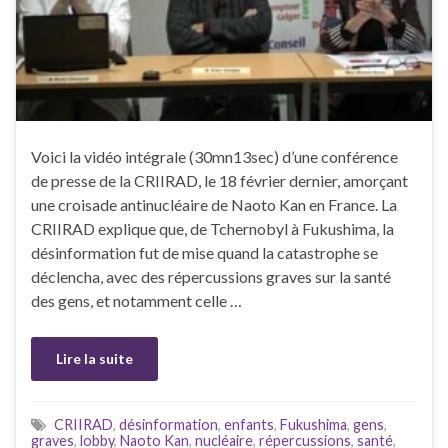
Voici la vidéo intégrale (30mn13sec) d’une conférence
de presse de la CRIIRAD, le 18 février dernier, amorçant
une croisade antinucléaire de Naoto Kan en France. La
CRIIRAD explique que, de Tchernobyl à Fukushima, la
désinformation fut de mise quand la catastrophe se
déclencha, avec des répercussions graves sur la santé
des gens, et notamment celle …
Lire la suite
CRIIRAD
,
désinformation
,
enfants
,
Fukushima
,
gens
,
graves
,
lobby
,
Naoto Kan
,
nucléaire
,
répercussions
,
santé
,