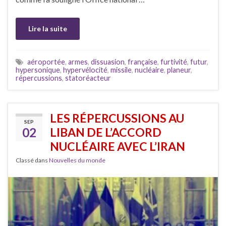
Lire la suite
aéroportée
,
armes
,
dissuasion
,
française
,
furtivité
,
futur
,
hypersonique
,
hypervélocité
,
missile
,
nucléaire
,
planeur
,
répercussions
,
statoréacteur
LES RÉPERCUSSIONS AU
SEP
02
LIBAN DE L’ACCORD
NUCLÉAIRE AVEC L’IRAN
Classé dans
Nouvelles du monde