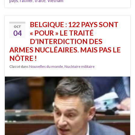
pays
,
ratifier
,
traité
,
Vietnam
BELGIQUE : 122 PAYS SONT
OCT
04
« POUR » LE TRAITÉ
D’INTERDICTION DES
ARMES NUCLÉAIRES. MAIS PAS LE
NÔTRE !
Classé dans
Nouvelles du monde
,
Nucléaire militaire