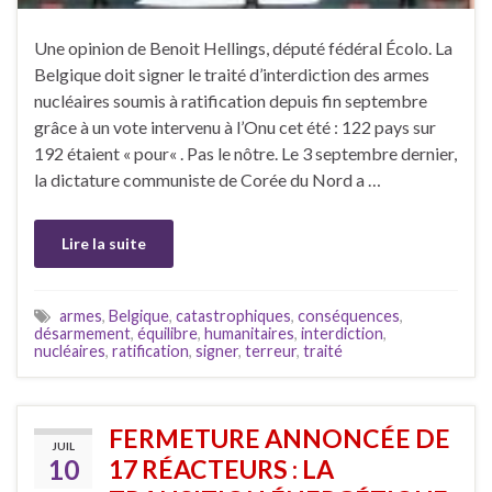
Une opinion de Benoit Hellings, député fédéral Écolo. La
Belgique doit signer le traité d’interdiction des armes
nucléaires soumis à ratification depuis fin septembre
grâce à un vote intervenu à l’Onu cet été : 122 pays sur
192 étaient « pour« . Pas le nôtre. Le 3 septembre dernier,
la dictature communiste de Corée du Nord a …
Lire la suite
armes
,
Belgique
,
catastrophiques
,
conséquences
,
désarmement
,
équilibre
,
humanitaires
,
interdiction
,
nucléaires
,
ratification
,
signer
,
terreur
,
traité
FERMETURE ANNONCÉE DE
JUIL
10
17 RÉACTEURS : LA