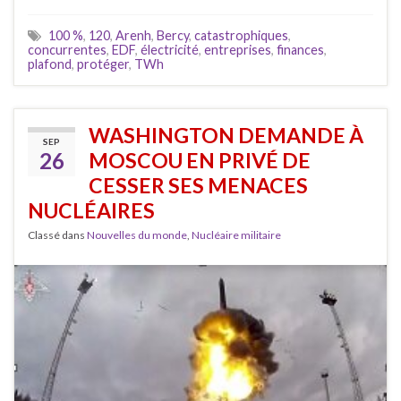
100 %
,
120
,
Arenh
,
Bercy
,
catastrophiques
,
concurrentes
,
EDF
,
électricité
,
entreprises
,
finances
,
plafond
,
protéger
,
TWh
WASHINGTON DEMANDE À
SEP
26
MOSCOU EN PRIVÉ DE
CESSER SES MENACES
NUCLÉAIRES
Classé dans
Nouvelles du monde
,
Nucléaire militaire