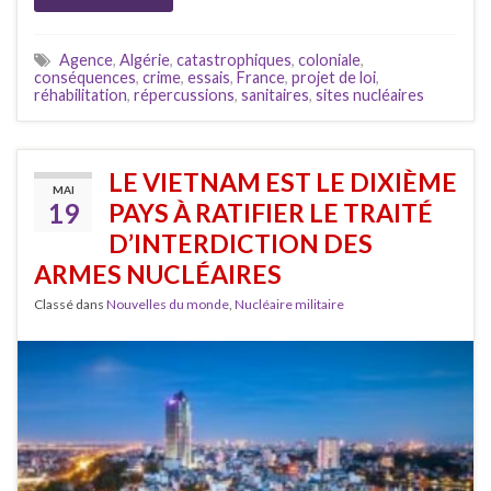
Agence
,
Algérie
,
catastrophiques
,
coloniale
,
conséquences
,
crime
,
essais
,
France
,
projet de loi
,
réhabilitation
,
répercussions
,
sanitaires
,
sites nucléaires
LE VIETNAM EST LE DIXIÈME
MAI
19
PAYS À RATIFIER LE TRAITÉ
D’INTERDICTION DES
ARMES NUCLÉAIRES
Classé dans
Nouvelles du monde
,
Nucléaire militaire