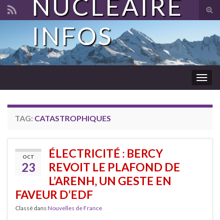
NUCLÉAIRE
Tog
sear
INFOS
Search for:
for
Togg
navig
TAG:
CATASTROPHIQUES
ÉLECTRICITÉ : BERCY
OCT
23
REVOIT LE PLAFOND DE
L’ARENH, UN GESTE EN
FAVEUR D’EDF
Classé dans
Nouvelles de France