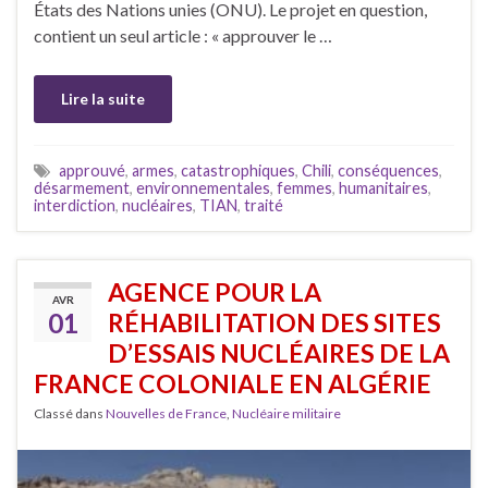
États des Nations unies (ONU). Le projet en question,
contient un seul article : « approuver le …
Lire la suite
approuvé
,
armes
,
catastrophiques
,
Chili
,
conséquences
,
désarmement
,
environnementales
,
femmes
,
humanitaires
,
interdiction
,
nucléaires
,
TIAN
,
traité
AGENCE POUR LA
AVR
01
RÉHABILITATION DES SITES
D’ESSAIS NUCLÉAIRES DE LA
FRANCE COLONIALE EN ALGÉRIE
Classé dans
Nouvelles de France
,
Nucléaire militaire