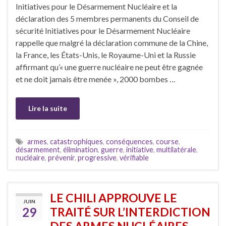
Initiatives pour le Désarmement Nucléaire et la
déclaration des 5 membres permanents du Conseil de
sécurité Initiatives pour le Désarmement Nucléaire
rappelle que malgré la déclaration commune de la Chine,
la France, les États-Unis, le Royaume-Uni et la Russie
affirmant qu’« une guerre nucléaire ne peut être gagnée
et ne doit jamais être menée », 2000 bombes …
Lire la suite
armes
,
catastrophiques
,
conséquences
,
course
,
désarmement
,
élimination
,
guerre
,
initiative
,
multilatérale
,
nucléaire
,
prévenir
,
progressive
,
vérifiable
LE CHILI APPROUVE LE
JUIN
29
TRAITÉ SUR L’INTERDICTION