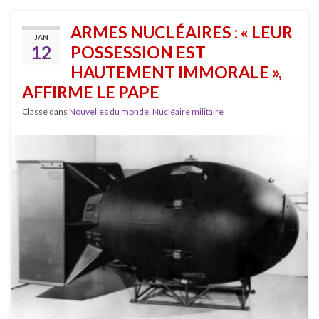
ARMES NUCLÉAIRES : « LEUR
JAN
12
POSSESSION EST
HAUTEMENT IMMORALE »,
AFFIRME LE PAPE
Classé dans
Nouvelles du monde
,
Nucléaire militaire