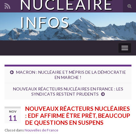
NUCLÉAIRE
Tog
sear
INFOS
Search for:
for
Togg
navig
MACRON : NUCLÉAIRE ET MÉPRIS DE LA DÉMOCRATIE
EN MARCHE !
NOUVEAUX RÉACTEURS NUCLÉAIRES EN FRANCE : LES
SYNDICATS RESTENT PRUDENTS
NOUVEAUX RÉACTEURS NUCLÉAIRES
NOV
: EDF AFFIRME ÊTRE PRÊT, BEAUCOUP
11
DE QUESTIONS EN SUSPENS
Classé dans
Nouvelles de France