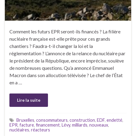
Comment les futurs EPR seront-ils financés ? La filière
nucléaire française est-elle prête pour ces grands
chantiers ? Faudra-t-il changer la loi et la
réglementation ? L’annonce de la relance du nucléaire par
le président de la République, encore imprécise, soulève
de nombreuses questions. Qu’a annoncé Emmanuel
Macron dans son allocution télévisée ? Le chef de l’État
en a …
Lire la suite
Bruxelles
,
consommateurs
,
construction
,
EDF
,
endetté
,
EPR
,
facture
,
financement
,
Lévy
,
milliards
,
nouveaux
,
nucléaires
,
réacteurs