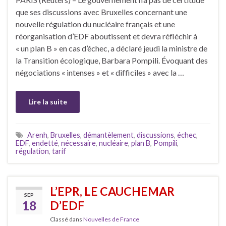
que ses discussions avec Bruxelles concernant une
nouvelle régulation du nucléaire français et une
réorganisation d’EDF aboutissent et devra réfléchir à
« un plan B » en cas d’échec, a déclaré jeudi la ministre de
la Transition écologique, Barbara Pompili. Évoquant des
négociations « intenses » et « difficiles » avec la …
Lire la suite
Arenh
,
Bruxelles
,
démantèlement
,
discussions
,
échec
,
EDF
,
endetté
,
nécessaire
,
nucléaire
,
plan B
,
Pompili
,
régulation
,
tarif
L’EPR, LE CAUCHEMAR
SEP
18
D’EDF
Classé dans
Nouvelles de France