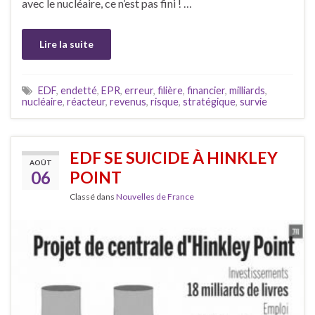
avec le nucléaire, ce n’est pas fini ! …
Lire la suite
EDF
,
endetté
,
EPR
,
erreur
,
filière
,
financier
,
milliards
,
nucléaire
,
réacteur
,
revenus
,
risque
,
stratégique
,
survie
EDF SE SUICIDE À HINKLEY
AOÛT
06
POINT
Classé dans
Nouvelles de France