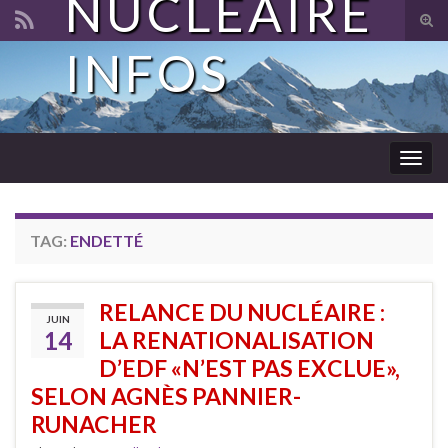
NUCLÉAIRE
Tog
sear
INFOS
Search for:
for
Togg
navig
TAG:
ENDETTÉ
RELANCE DU NUCLÉAIRE :
JUIN
14
LA RENATIONALISATION
D’EDF «N’EST PAS EXCLUE»,
SELON AGNÈS PANNIER-
RUNACHER