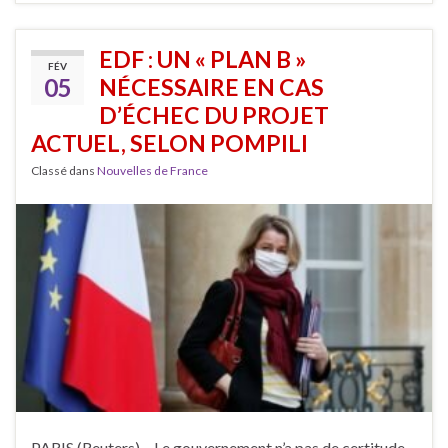
EDF : UN « PLAN B »
FÉV
05
NÉCESSAIRE EN CAS
D’ÉCHEC DU PROJET
ACTUEL, SELON POMPILI
Classé dans
Nouvelles de France
PARIS (Reuters) – Le gouvernement n’a pas de certitude