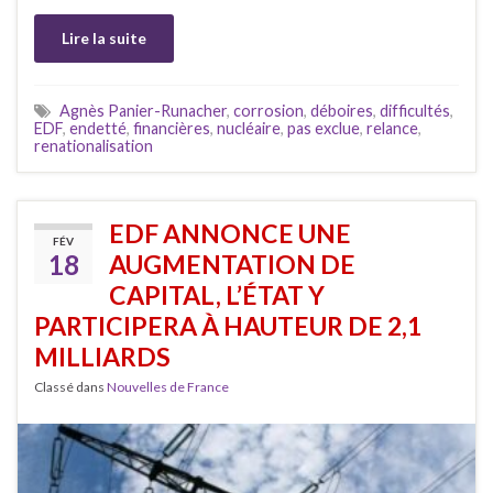
Lire la suite
Agnès Panier-Runacher
,
corrosion
,
déboires
,
difficultés
,
EDF
,
endetté
,
financières
,
nucléaire
,
pas exclue
,
relance
,
renationalisation
EDF ANNONCE UNE
FÉV
18
AUGMENTATION DE
CAPITAL, L’ÉTAT Y
PARTICIPERA À HAUTEUR DE 2,1
MILLIARDS
Classé dans
Nouvelles de France