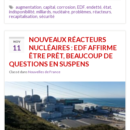
augmentation
,
capital
,
corrosion
,
EDF
,
endetté
,
état
,
indisponibilité
,
milliards
,
nucléaire
,
problèmes
,
réacteurs
,
recapitalisation
,
sécurité
NOUVEAUX RÉACTEURS
NOV
11
NUCLÉAIRES : EDF AFFIRME
ÊTRE PRÊT, BEAUCOUP DE
QUESTIONS EN SUSPENS
Classé dans
Nouvelles de France