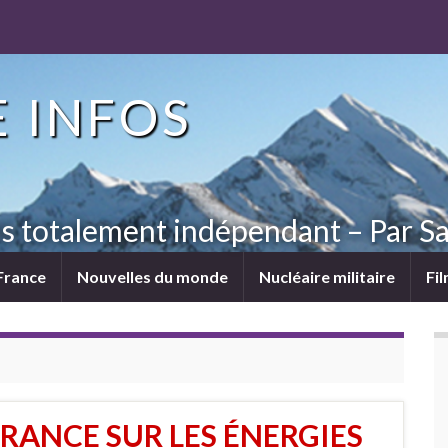
 INFOS
ns totalement indépendant – Par Sa
France
Nouvelles du monde
Nucléaire militaire
Fi
FRANCE SUR LES ÉNERGIES