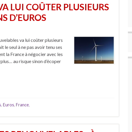
A LUI COÛTER PLUSIEURS
NS D’EUROS
uvelables va lui coûter plusieurs
it le seul à ne pas avoir tenu ses
nt la France à négocier avec les
rplus… au risque sinon d’écoper
s
,
Euros
,
France
,