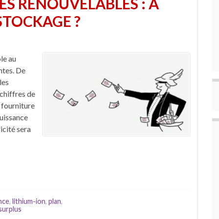
ES RENOUVELABLES : À
STOCKAGE ?
le au
ntes. De
les
chiffres de
 fourniture
uissance
icité sera
nce
,
lithium-ion
,
plan
,
surplus