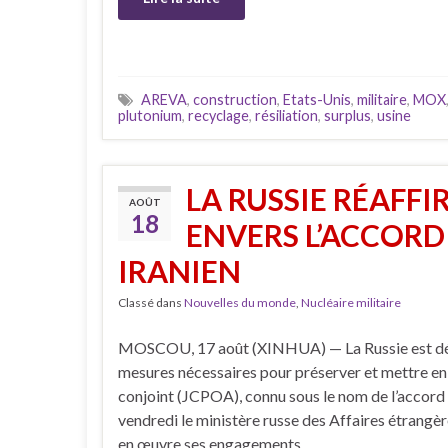
AREVA
,
construction
,
Etats-Unis
,
militaire
,
MOX
plutonium
,
recyclage
,
résiliation
,
surplus
,
usine
LA RUSSIE RÉAFF
AOÛT
18
ENVERS L’ACCORD
IRANIEN
Classé dans
Nouvelles du monde
,
Nucléaire militaire
MOSCOU, 17 août (XINHUA) — La Russie est dét
mesures nécessaires pour préserver et mettre en 
conjoint (JCPOA), connu sous le nom de l’accord s
vendredi le ministère russe des Affaires étrangèr
en œuvre ses engagements …