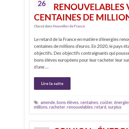
26
RENOUVELABLES V
CENTAINES DE MILLIO
Classé dans
Nouvelles de France
Le retard de la France en matière d’énergies reno
centaines de millions d’euros. En 2020, le pays éta
objectifs. Des objectifs contraignants qui pousse
bons élèves européens pour leur racheter leur su
d’une …
Lire la suite
amende
,
bons élèves
,
centaines
,
coûter
,
énergie
millions
,
racheter
,
renouvelables
,
retard
,
surplus