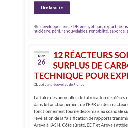
Lire la suite
développement
,
EDF
,
énergétique
,
exportations
nucléaire
,
péril
,
renouvelables
,
rentabilité
,
saborde
,
12 RÉACTEURS SON
NOV
26
SURPLUS DE CARB
TECHNIQUE POUR EXP
Classé dans
Nouvelles de France
L’affaire des anomalies de fabrication de pièces e
dans le fonctionnement de l’EPR ou des réacteur
fonctionnement tourne désormais au scandale sui
révélation de la falsification de rapports transmi
Areva à l’ASN. Côté sûreté, EDF et Areva s’attèle