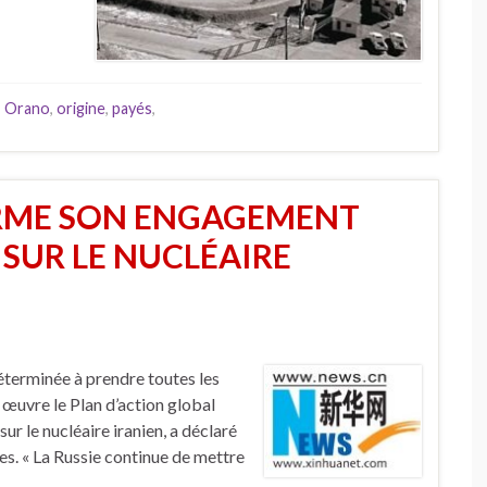
,
Orano
,
origine
,
payés
,
IRME SON ENGAGEMENT
 SUR LE NUCLÉAIRE
erminée à prendre toutes les
œuvre le Plan d’action global
ur le nucléaire iranien, a déclaré
es. « La Russie continue de mettre