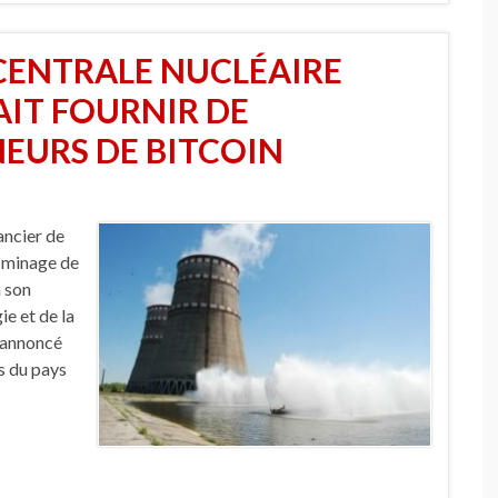
CENTRALE NUCLÉAIRE
IT FOURNIR DE
NEURS DE BITCOIN
ancier de
e minage de
n son
ie et de la
t annoncé
es du pays