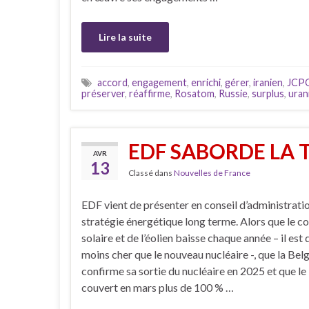
Lire la suite
accord
,
engagement
,
enrichi
,
gérer
,
iranien
,
JCP
préserver
,
réaffirme
,
Rosatom
,
Russie
,
surplus
,
uran
EDF SABORDE LA 
AVR
13
Classé dans
Nouvelles de France
EDF vient de présenter en conseil d’administrati
stratégie énergétique long terme. Alors que le c
solaire et de l’éolien baisse chaque année – il est
moins cher que le nouveau nucléaire -, que la Bel
confirme sa sortie du nucléaire en 2025 et que le
couvert en mars plus de 100 % …