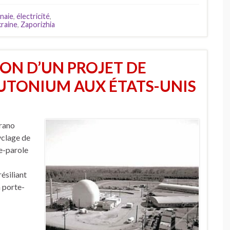
naie
,
électricité
,
raine
,
Zaporizhia
ION D’UN PROJET DE
UTONIUM AUX ÉTATS-UNIS
Orano
yclage de
te-parole
résiliant
n porte-