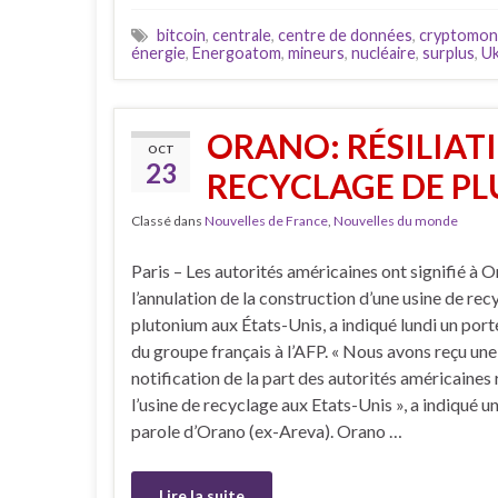
bitcoin
,
centrale
,
centre de données
,
cryptomon
énergie
,
Energoatom
,
mineurs
,
nucléaire
,
surplus
,
Uk
ORANO: RÉSILIAT
OCT
23
RECYCLAGE DE PL
Classé dans
Nouvelles de France
,
Nouvelles du monde
Paris – Les autorités américaines ont signifié à 
l’annulation de la construction d’une usine de rec
plutonium aux États-Unis, a indiqué lundi un por
du groupe français à l’AFP. « Nous avons reçu une
notification de la part des autorités américaines 
l’usine de recyclage aux Etats-Unis », a indiqué u
parole d’Orano (ex-Areva). Orano …
Lire la suite