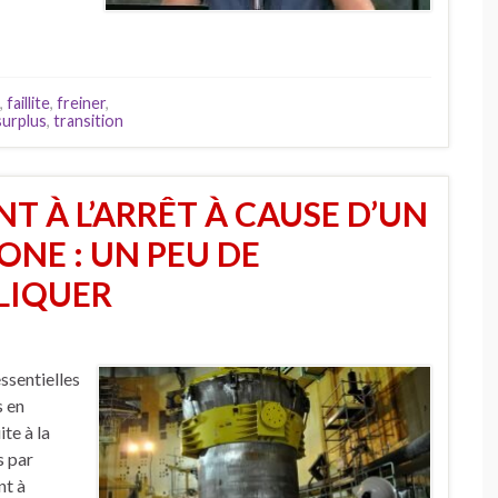
,
faillite
,
freiner
,
surplus
,
transition
T À L’ARRÊT À CAUSE D’UN
ONE : UN PEU DE
LIQUER
ssentielles
s en
te à la
s par
nt à