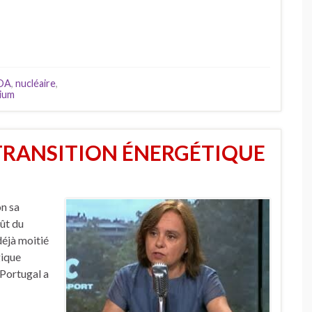
OA
,
nucléaire
,
ium
TRANSITION ÉNERGÉTIQUE
on sa
oût du
 déjà moitié
gique
 Portugal a