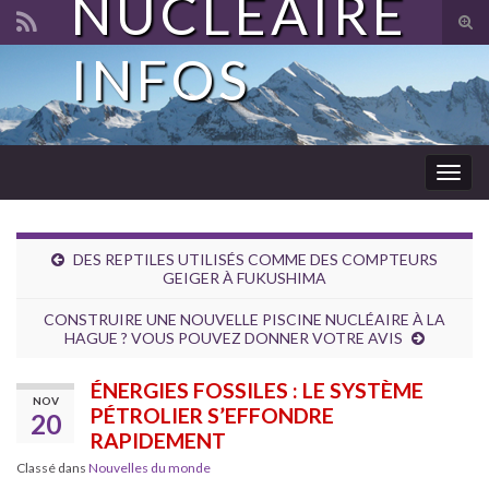
NUCLÉAIRE
Tog
sear
INFOS
Search for:
for
Togg
navig
DES REPTILES UTILISÉS COMME DES COMPTEURS
GEIGER À FUKUSHIMA
CONSTRUIRE UNE NOUVELLE PISCINE NUCLÉAIRE À LA
HAGUE ? VOUS POUVEZ DONNER VOTRE AVIS
ÉNERGIES FOSSILES : LE SYSTÈME
NOV
PÉTROLIER S’EFFONDRE
20
RAPIDEMENT
Classé dans
Nouvelles du monde