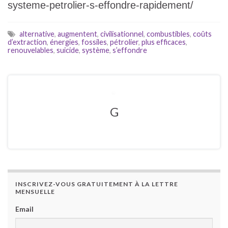
systeme-petrolier-s-effondre-rapidement/
alternative
,
augmentent
,
civilisationnel
,
combustibles
,
coûts
d’extraction
,
énergies
,
fossiles
,
pétrolier
,
plus efficaces
,
renouvelables
,
suicide
,
système
,
s’effondre
G
INSCRIVEZ-VOUS GRATUITEMENT À LA LETTRE
MENSUELLE
Email