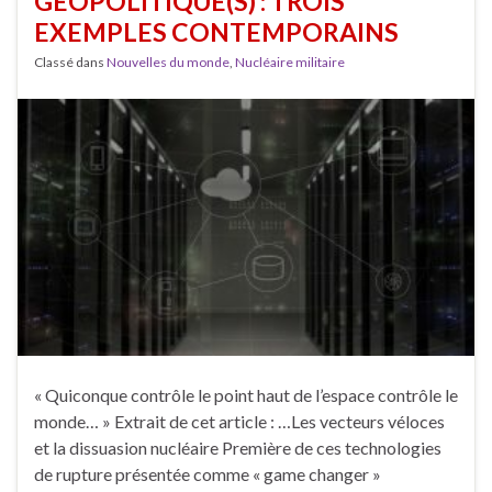
GÉOPOLITIQUE(S) : TROIS
EXEMPLES CONTEMPORAINS
Classé dans
Nouvelles du monde
,
Nucléaire militaire
« Quiconque contrôle le point haut de l’espace contrôle le
monde… » Extrait de cet article : …Les vecteurs véloces
et la dissuasion nucléaire Première de ces technologies
de rupture présentée comme « game changer »