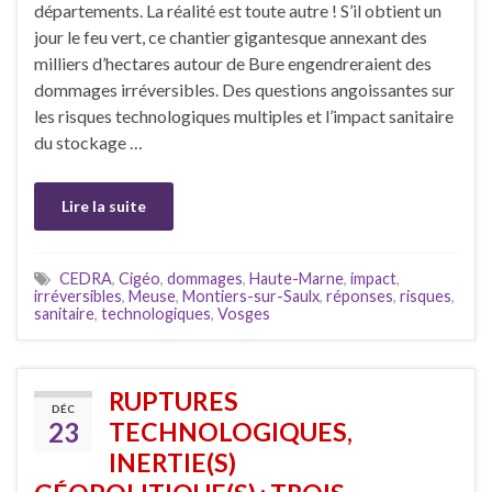
départements. La réalité est toute autre ! S’il obtient un
jour le feu vert, ce chantier gigantesque annexant des
milliers d’hectares autour de Bure engendreraient des
dommages irréversibles. Des questions angoissantes sur
les risques technologiques multiples et l’impact sanitaire
du stockage …
Lire la suite
CEDRA
,
Cigéo
,
dommages
,
Haute-Marne
,
impact
,
irréversibles
,
Meuse
,
Montiers-sur-Saulx
,
réponses
,
risques
,
sanitaire
,
technologiques
,
Vosges
RUPTURES
DÉC
23
TECHNOLOGIQUES,
INERTIE(S)