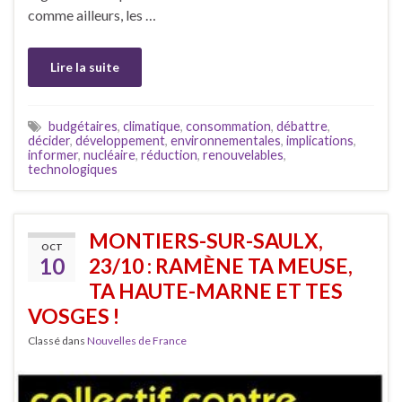
comme ailleurs, les …
Lire la suite
budgétaires
,
climatique
,
consommation
,
débattre
,
décider
,
développement
,
environnementales
,
implications
,
informer
,
nucléaire
,
réduction
,
renouvelables
,
technologiques
MONTIERS-SUR-SAULX,
OCT
10
23/10 : RAMÈNE TA MEUSE,
TA HAUTE-MARNE ET TES
VOSGES !
Classé dans
Nouvelles de France