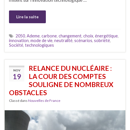
Lire la suite
2050
,
Ademe
,
carbone
,
changement
,
choix
,
énergétique
,
innovation
,
mode de vie
,
neutralité
,
scénarios
,
sobriété
,
Société
,
technologiques
RELANCE DU NUCLÉAIRE :
NOV
19
LA COUR DES COMPTES
SOULIGNE DE NOMBREUX
OBSTACLES
Classé dans
Nouvelles de France