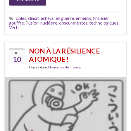
cibles
,
climat
,
échecs
,
en guerre
,
ennemis
,
financier
,
gouffre
,
illusion
,
nucléaire
,
obscurantistes
,
technologiques
,
Verts
NON À LA RÉSILIENCE
OCT
10
ATOMIQUE !
Classé dans
Nouvelles de France