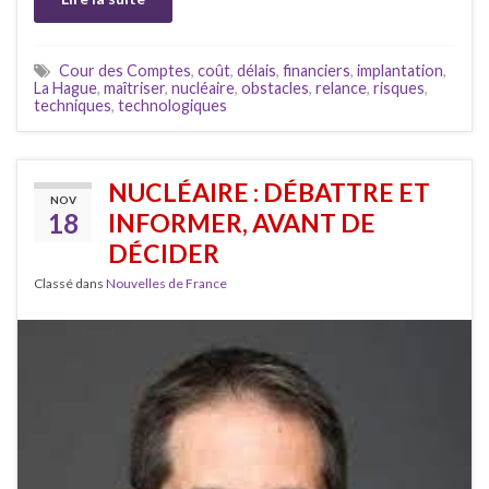
Cour des Comptes
,
coût
,
délais
,
financiers
,
implantation
,
La Hague
,
maîtriser
,
nucléaire
,
obstacles
,
relance
,
risques
,
techniques
,
technologiques
NUCLÉAIRE : DÉBATTRE ET
NOV
18
INFORMER, AVANT DE
DÉCIDER
Classé dans
Nouvelles de France