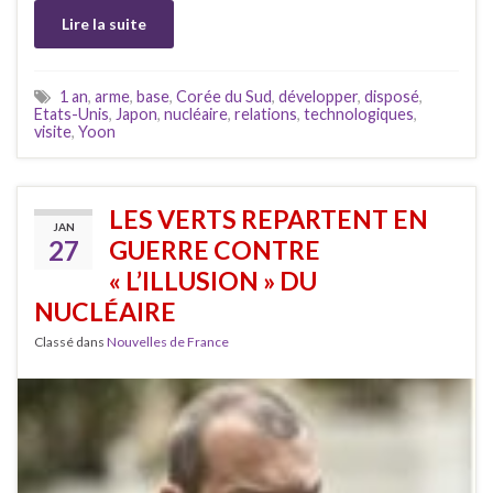
Lire la suite
1 an
,
arme
,
base
,
Corée du Sud
,
développer
,
disposé
,
Etats-Unis
,
Japon
,
nucléaire
,
relations
,
technologiques
,
visite
,
Yoon
LES VERTS REPARTENT EN
JAN
27
GUERRE CONTRE
« L’ILLUSION » DU
NUCLÉAIRE
Classé dans
Nouvelles de France