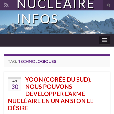
NUCLÉAIRE
Tog
sear
INFOS
Search for:
for
Togg
navig
TAG:
TECHNOLOGIQUES
YOON (CORÉE DU SUD):
AVR
30
NOUS POUVONS
DÉVELOPPER L’ARME
NUCLÉAIRE EN UN AN SI ON LE
DÉSIRE