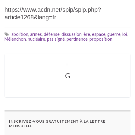
https://www.acdn.net/spip/spip.php?
article1268&lang=fr
abolition
,
armes
,
défense
,
dissuasion
,
ère
,
espace
,
guerre
,
loi
,
Mélenchon
,
nucléaire
,
pas signé
,
pertinence
,
proposition
G
INSCRIVEZ-VOUS GRATUITEMENT À LA LETTRE
MENSUELLE