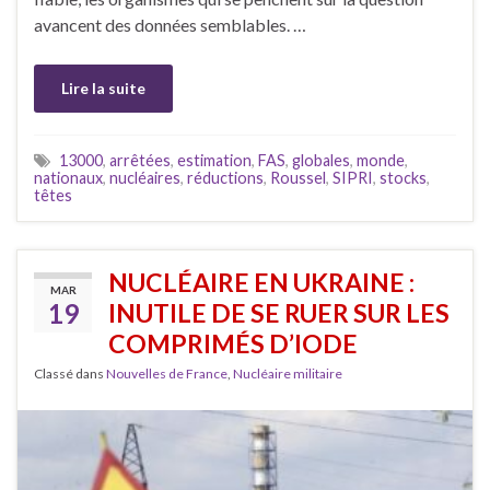
avancent des données semblables. …
Lire la suite
13000
,
arrêtées
,
estimation
,
FAS
,
globales
,
monde
,
nationaux
,
nucléaires
,
réductions
,
Roussel
,
SIPRI
,
stocks
,
têtes
NUCLÉAIRE EN UKRAINE :
MAR
19
INUTILE DE SE RUER SUR LES
COMPRIMÉS D’IODE
Classé dans
Nouvelles de France
,
Nucléaire militaire