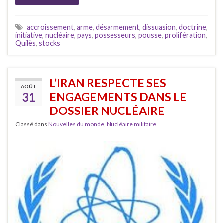
accroissement
,
arme
,
désarmement
,
dissuasion
,
doctrine
,
initiative
,
nucléaire
,
pays
,
possesseurs
,
pousse
,
prolifération
,
Quilès
,
stocks
L’IRAN RESPECTE SES
AOÛT
31
ENGAGEMENTS DANS LE
DOSSIER NUCLÉAIRE
Classé dans
Nouvelles du monde
,
Nucléaire militaire