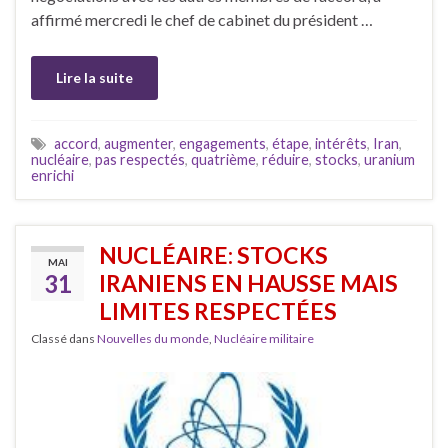
affirmé mercredi le chef de cabinet du président …
Lire la suite
accord
,
augmenter
,
engagements
,
étape
,
intérêts
,
Iran
,
nucléaire
,
pas respectés
,
quatrième
,
réduire
,
stocks
,
uranium
enrichi
NUCLÉAIRE: STOCKS
MAI
31
IRANIENS EN HAUSSE MAIS
LIMITES RESPECTÉES
Classé dans
Nouvelles du monde
,
Nucléaire militaire