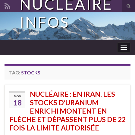
NUCLÉAIRE
Tog
sear
INFOS
Search for:
for
Togg
navig
TAG:
STOCKS
NUCLÉAIRE : EN IRAN, LES
NOV
18
STOCKS D’URANIUM
ENRICHI MONTENT EN
FLÈCHE ET DÉPASSENT PLUS DE 22
FOIS LA LIMITE AUTORISÉE