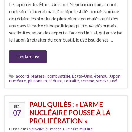
Le Japon et les États-Unis ont étendu mardi un accord
nucléaire bilatéral mais l’archipel est désormais sommé
de réduire les stocks de plutonium accumulés au fil des
ans dans le cadre d’une politique qui trouve désormais
ses limites, selon des experts. L’accord initial, qui autorise
le Japon à retraiter du combustible usé issu de ses …
Lire la suite
accord
,
bilatéral
,
combustible
,
Etats-Unis
,
étendu
,
Japon
,
nucléaire
,
plutonium
,
réduire
,
retraité
,
somme
,
stocks
,
usé
PAUL QUILÈS : « L’ARME
SEP
07
NUCLÉAIRE POUSSE À LA
PROLIFÉRATION »
Classé dans
Nouvelles du monde
,
Nucléaire militaire