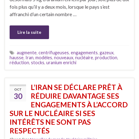
fois plus qu’il y a deux mois, lorsque le pays s’est
affranchi d’un certain nombre …
Lire la suite
augmente
,
centrifugeuses
,
engagements
,
gazeux
,
hausse
,
Iran
,
modèles
,
nouveaux
,
nucléaire
,
production
,
réduction
,
stocks
,
uranium enrichi
L’IRAN SE DÉCLARE PRÊT À
OCT
30
RÉDUIRE DAVANTAGE SES
ENGAGEMENTS À L’ACCORD
SUR LE NUCLÉAIRE SI SES
INTÉRÊTS NE SONT PAS
RESPECTÉS