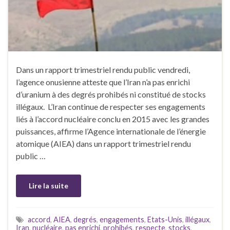
Dans un rapport trimestriel rendu public vendredi,
l’agence onusienne atteste que l’Iran n’a pas enrichi
d’uranium à des degrés prohibés ni constitué de stocks
illégaux. L’Iran continue de respecter ses engagements
liés à l’accord nucléaire conclu en 2015 avec les grandes
puissances, affirme l’Agence internationale de l’énergie
atomique (AIEA) dans un rapport trimestriel rendu
public …
Lire la suite
accord
,
AIEA
,
degrés
,
engagements
,
Etats-Unis
,
illégaux
,
Iran
,
nucléaire
,
pas enrichi
,
prohibés
,
respecte
,
stocks
,