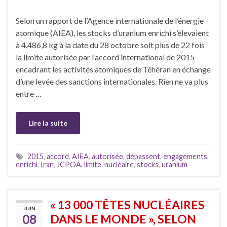
Selon un rapport de l’Agence internationale de l’énergie
atomique (AIEA), les stocks d’uranium enrichi s’élevaient
à 4.486,8 kg à la date du 28 octobre soit plus de 22 fois
la limite autorisée par l’accord international de 2015
encadrant les activités atomiques de Téhéran en échange
d’une levée des sanctions internationales. Rien ne va plus
entre …
Lire la suite
2015
,
accord
,
AIEA
,
autorisée
,
dépassent
,
engagements
,
enrichi
,
Iran
,
JCPOA
,
limite
,
nucléaire
,
stocks
,
uranium
« 13 000 TÊTES NUCLÉAIRES
JUIN
08
DANS LE MONDE », SELON