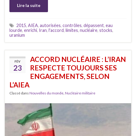
Lire la suite
2015
,
AIEA
,
autorisées
,
contrôles
,
dépassent
,
eau
lourde
,
enrichi
,
Iran
,
l'accord
,
limites
,
nucléaire
,
stocks
,
uranium
ACCORD NUCLÉAIRE : L’IRAN
FÉV
23
RESPECTE TOUJOURS SES
ENGAGEMENTS, SELON
L’AIEA
Classé dans
Nouvelles du monde
,
Nucléaire militaire