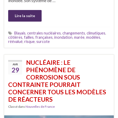
inondée. Son système de …
Lire la suite
Blayais
,
centrales nucléaires
,
changements
,
climatiques
,
côtières
,
failles
,
françaises
,
inondation
,
marée
,
modèles
,
réévalué
,
risque
,
surcote
NUCLÉAIRE : LE
AVR
29
PHÉNOMÈNE DE
CORROSION SOUS
CONTRAINTE POURRAIT
CONCERNER TOUS LES MODÈLES
DE RÉACTEURS
Classé dans
Nouvelles de France