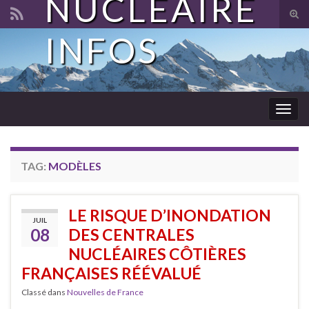
NUCLÉAIRE
Tog
sear
INFOS
Search for:
for
Togg
navig
TAG:
MODÈLES
LE RISQUE D’INONDATION
JUIL
08
DES CENTRALES
NUCLÉAIRES CÔTIÈRES
FRANÇAISES RÉÉVALUÉ
Classé dans
Nouvelles de France