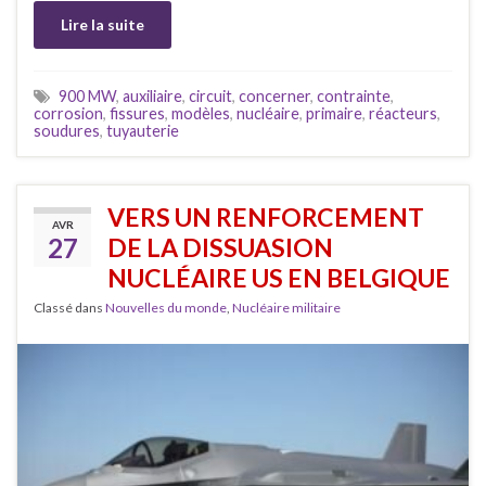
Lire la suite
900 MW
,
auxiliaire
,
circuit
,
concerner
,
contrainte
,
corrosion
,
fissures
,
modèles
,
nucléaire
,
primaire
,
réacteurs
,
soudures
,
tuyauterie
VERS UN RENFORCEMENT
AVR
27
DE LA DISSUASION
NUCLÉAIRE US EN BELGIQUE
Classé dans
Nouvelles du monde
,
Nucléaire militaire