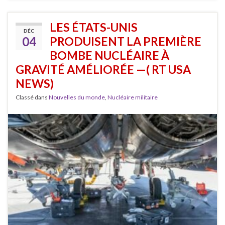
LES ÉTATS-UNIS
DÉC
04
PRODUISENT LA PREMIÈRE
BOMBE NUCLÉAIRE À
GRAVITÉ AMÉLIORÉE —( RT USA
NEWS)
Classé dans
Nouvelles du monde
,
Nucléaire militaire