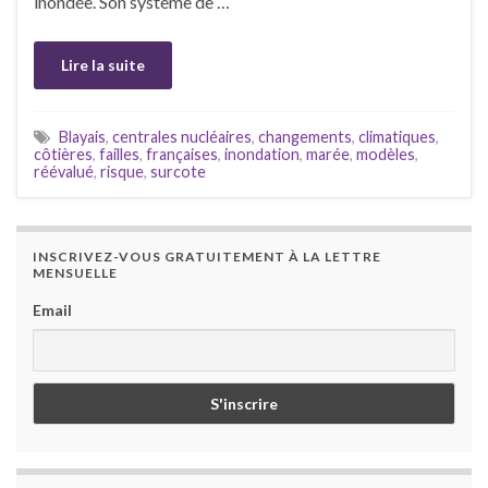
inondée. Son système de …
Lire la suite
Blayais
,
centrales nucléaires
,
changements
,
climatiques
,
côtières
,
failles
,
françaises
,
inondation
,
marée
,
modèles
,
réévalué
,
risque
,
surcote
INSCRIVEZ-VOUS GRATUITEMENT À LA LETTRE
MENSUELLE
Email