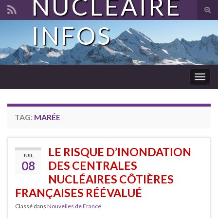
NUCLÉAIRE
Tog
sear
INFOS
Search for:
for
Togg
navig
TAG:
MARÉE
LE RISQUE D’INONDATION
JUIL
08
DES CENTRALES
NUCLÉAIRES CÔTIÈRES
FRANÇAISES RÉÉVALUÉ
Classé dans
Nouvelles de France