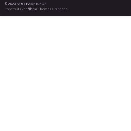
© 2023 NUCLÉAIRE INFOS.
Construit avec
par Thèmes Graphene.