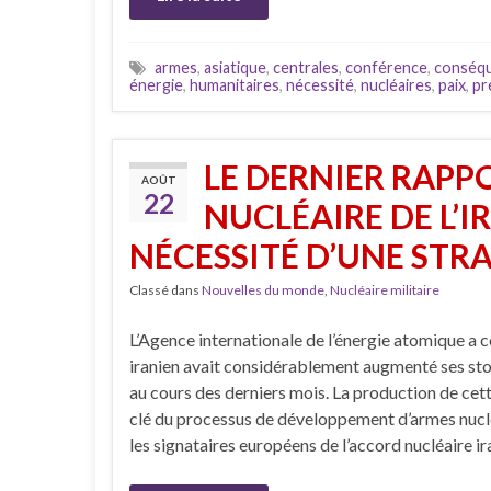
armes
,
asiatique
,
centrales
,
conférence
,
conséq
énergie
,
humanitaires
,
nécessité
,
nucléaires
,
paix
,
pr
LE DERNIER RAPPO
AOÛT
22
NUCLÉAIRE DE L’I
NÉCESSITÉ D’UNE STR
Classé dans
Nouvelles du monde
,
Nucléaire militaire
L’Agence internationale de l’énergie atomique a 
iranien avait considérablement augmenté ses sto
au cours des derniers mois. La production de cet
clé du processus de développement d’armes nucl
les signataires européens de l’accord nucléaire i