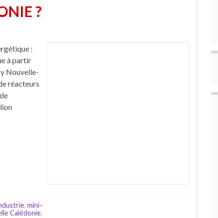
NIE ?
rgétique :
e à partir
ky Nouvelle-
 de réacteurs
 de
lion
ndustrie
,
mini-
lle Calédonie
,