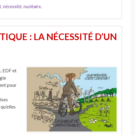
t
,
nécessité
,
nucléaire
,
IQUE : LA NÉCESSITÉ D’UN
s, EDF et
gie
ment pour
s
ises
 qu’elles