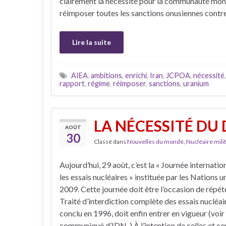
clairement la nécessité pour la communauté mon
réimposer toutes les sanctions onusiennes contre
Lire la suite
AIEA
,
ambitions
,
enrichi
,
Iran
,
JCPOA
,
nécessité
rapport
,
régime
,
réimposer
,
sanctions
,
uranium
LA NÉCESSITÉ D
AOÛT
30
Classé dans
Nouvelles du monde
,
Nucléaire milit
Aujourd’hui, 29 août, c’est la « Journée internatio
les essais nucléaires » instituée par les Nations u
2009. Cette journée doit être l’occasion de répét
Traité d’interdiction complète des essais nucléai
conclu en 1996, doit enfin entrer en vigueur (voir 
communiqué d’IDN ) À l’intention de celles et ce