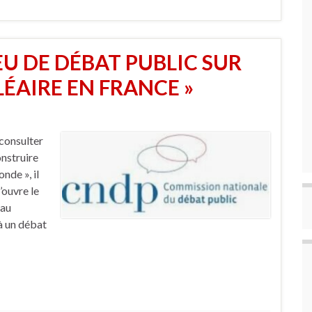
 EU DE DÉBAT PUBLIC SUR
ÉAIRE EN FRANCE »
consulter
nstruire
nde », il
’ouvre le
 au
 à un débat