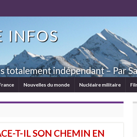
 INFOS
ns totalement indépendant – Par Sa
France
Nouvelles du monde
Nucléaire militaire
Fi
CE-T-IL SON CHEMIN EN