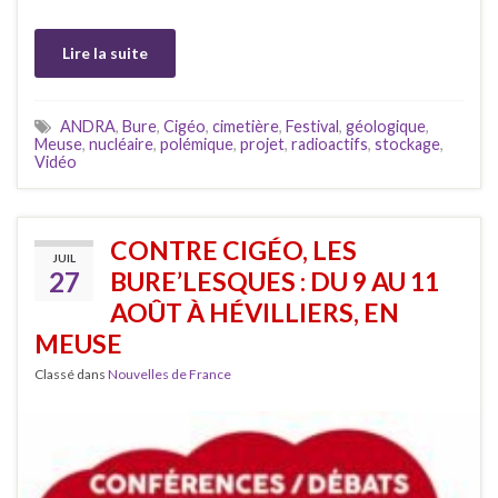
Lire la suite
ANDRA
,
Bure
,
Cigéo
,
cimetière
,
Festival
,
géologique
,
Meuse
,
nucléaire
,
polémique
,
projet
,
radioactifs
,
stockage
,
Vidéo
CONTRE CIGÉO, LES
JUIL
27
BURE’LESQUES : DU 9 AU 11
AOÛT À HÉVILLIERS, EN
MEUSE
Classé dans
Nouvelles de France