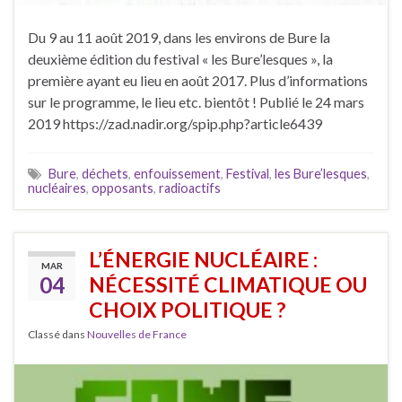
Du 9 au 11 août 2019, dans les environs de Bure la
deuxième édition du festival « les Bure’lesques », la
première ayant eu lieu en août 2017. Plus d’informations
sur le programme, le lieu etc. bientôt ! Publié le 24 mars
2019 https://zad.nadir.org/spip.php?article6439
Bure
,
déchets
,
enfouissement
,
Festival
,
les Bure’lesques
,
nucléaires
,
opposants
,
radioactifs
L’ÉNERGIE NUCLÉAIRE :
MAR
04
NÉCESSITÉ CLIMATIQUE OU
CHOIX POLITIQUE ?
Classé dans
Nouvelles de France