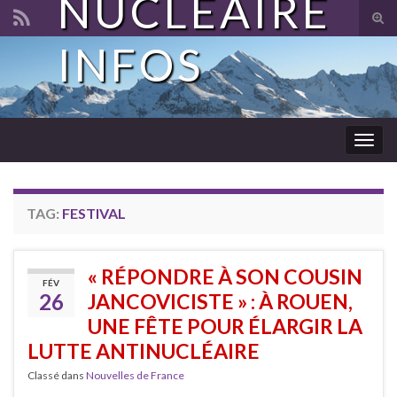
NUCLÉAIRE
Tog
sear
INFOS
Search for:
for
Togg
navig
TAG:
FESTIVAL
« RÉPONDRE À SON COUSIN
FÉV
26
JANCOVICISTE » : À ROUEN,
UNE FÊTE POUR ÉLARGIR LA
LUTTE ANTINUCLÉAIRE
Classé dans
Nouvelles de France