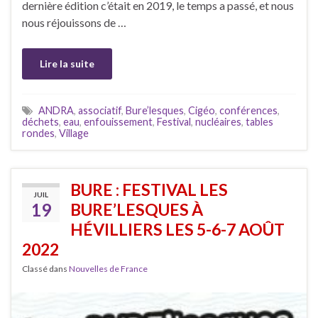
dernière édition c’était en 2019, le temps a passé, et nous
nous réjouissons de …
Lire la suite
ANDRA
,
associatif
,
Bure’lesques
,
Cigéo
,
conférences
,
déchets
,
eau
,
enfouissement
,
Festival
,
nucléaires
,
tables
rondes
,
Village
BURE : FESTIVAL LES
JUIL
19
BURE’LESQUES À
HÉVILLIERS LES 5-6-7 AOÛT
2022
Classé dans
Nouvelles de France