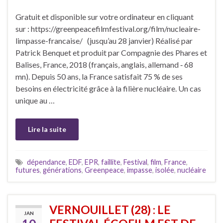
Gratuit et disponible sur votre ordinateur en cliquant
sur : https://greenpeacefilmfestival.org/film/nucleaire-
limpasse-francaise/ (jusqu’au 28 janvier) Réalisé par
Patrick Benquet et produit par Compagnie des Phares et
Balises, France, 2018 (français, anglais, allemand ‐ 68
mn). Depuis 50 ans, la France satisfait 75 % de ses
besoins en électricité grâce à la filière nucléaire. Un cas
unique au …
Lire la suite
dépendance
,
EDF
,
EPR
,
faillite
,
Festival
,
film
,
France
,
futures
,
générations
,
Greenpeace
,
impasse
,
isolée
,
nucléaire
VERNOUILLET (28) : LE
JAN