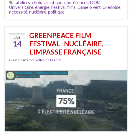
ateliers
,
choix
,
climatique
,
conférences
,
DOM
Universitaire
,
énergie
,
Festival
,
films
,
Game o vert
,
Grenoble
,
nécessité
,
nucléaire
,
politique
GREENPEACE FILM
JAN
14
FESTIVAL : NUCLÉAIRE,
L’IMPASSE FRANÇAISE
Classé dans
Nouvelles de France