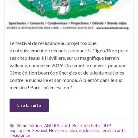
Le festival de résistance au projet toxique
d’enfouissement de déchets radioactifs Cigéo/Bure pose
ses chapiteaux à Hévilliers, sur un magnifique terrain
vallonné, comme en 2019. On remet le couvert, pour une
3ème édition bourrée d’énergies et de talents multiples
contre le nucléaire et son monde. À bientôt dans le sud
meusien ! Bure : où en est-on ? …
Lire la suite
3ème édition
,
ANDRA
,
août
,
Bure
,
déchets
,
DUP
,
exproprier
,
Festival
,
Hévilliers
,
labo
,
nucléaires
,
récalcitrants
,
résistance