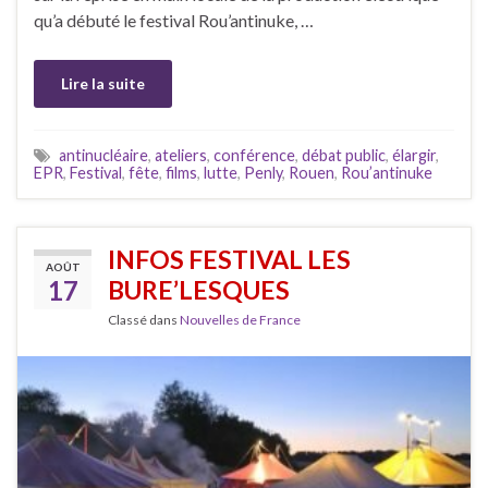
qu’a débuté le festival Rou’antinuke, …
Lire la suite
antinucléaire
,
ateliers
,
conférence
,
débat public
,
élargir
,
EPR
,
Festival
,
fête
,
films
,
lutte
,
Penly
,
Rouen
,
Rou’antinuke
INFOS FESTIVAL LES
AOÛT
17
BURE’LESQUES
Classé dans
Nouvelles de France