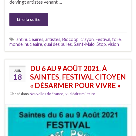
de vingt artistes venant …
Lire la suite
antinucléaires
,
artistes
,
Biocoop
,
crayon
,
Festival
,
folie
,
monde
,
nucléaire
,
quai des bulles
,
Saint-Malo
,
Stop
,
vision
DU 6 AU 9 AOÛT 2021, À
JUIL
18
SAINTES, FESTIVAL CITOYEN
« DÉSARMER POUR VIVRE »
Classé dans
Nouvelles de France
,
Nucléaire militaire