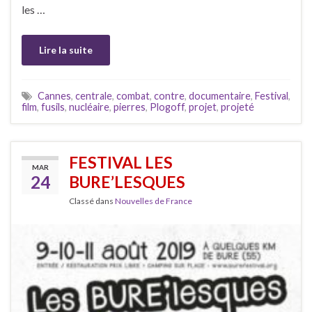
les …
Lire la suite
Cannes
,
centrale
,
combat
,
contre
,
documentaire
,
Festival
,
film
,
fusils
,
nucléaire
,
pierres
,
Plogoff
,
projet
,
projeté
FESTIVAL LES
MAR
24
BURE’LESQUES
Classé dans
Nouvelles de France