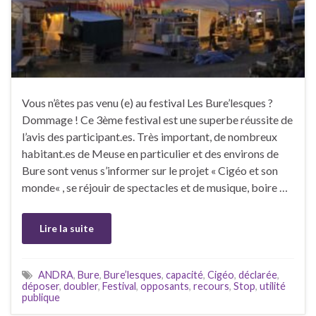
Vous n’êtes pas venu (e) au festival Les Bure’lesques ?
Dommage ! Ce 3ème festival est une superbe réussite de
l’avis des participant.es. Très important, de nombreux
habitant.es de Meuse en particulier et des environs de
Bure sont venus s’informer sur le projet « Cigéo et son
monde« , se réjouir de spectacles et de musique, boire …
Lire la suite
ANDRA
,
Bure
,
Bure’lesques
,
capacité
,
Cigéo
,
déclarée
,
déposer
,
doubler
,
Festival
,
opposants
,
recours
,
Stop
,
utilité
publique