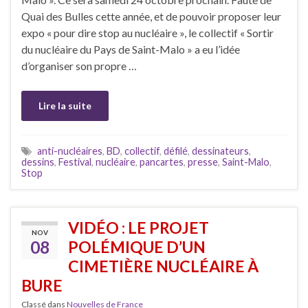
Quai des Bulles cette année, et de pouvoir proposer leur
expo « pour dire stop au nucléaire », le collectif « Sortir
du nucléaire du Pays de Saint-Malo » a eu l’idée
d’organiser son propre …
Lire la suite
anti-nucléaires
,
BD
,
collectif
,
défilé
,
dessinateurs
,
dessins
,
Festival
,
nucléaire
,
pancartes
,
presse
,
Saint-Malo
,
Stop
VIDÉO : LE PROJET
NOV
08
POLÉMIQUE D’UN
CIMETIÈRE NUCLÉAIRE À
BURE
Classé dans
Nouvelles de France