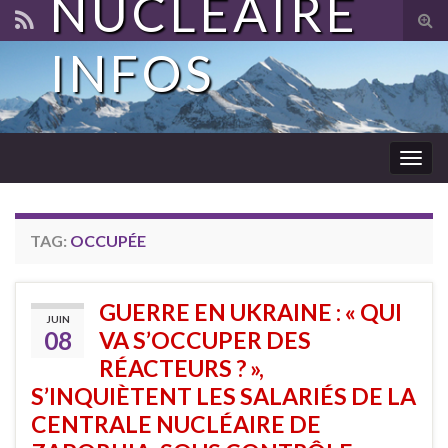
NUCLÉAIRE
Tog
sear
INFOS
for
Togg
navig
TAG:
OCCUPÉE
GUERRE EN UKRAINE : « QUI
JUIN
08
VA S’OCCUPER DES
RÉACTEURS ? »,
S’INQUIÈTENT LES SALARIÉS DE LA
CENTRALE NUCLÉAIRE DE