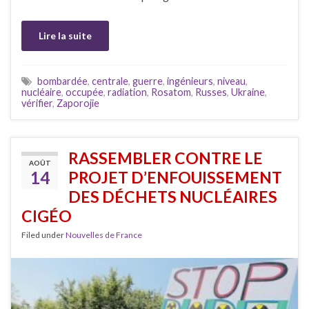
Lire la suite
bombardée
,
centrale
,
guerre
,
ingénieurs
,
niveau
,
nucléaire
,
occupée
,
radiation
,
Rosatom
,
Russes
,
Ukraine
,
vérifier
,
Zaporojie
RASSEMBLER CONTRE LE
AOÛT
14
PROJET D’ENFOUISSEMENT
DES DÉCHETS NUCLÉAIRES
CIGÉO
Filed under
Nouvelles de France