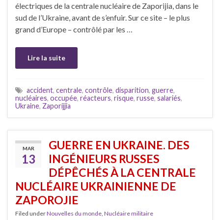
électriques de la centrale nucléaire de Zaporijia, dans le
sud de l’Ukraine, avant de s’enfuir. Sur ce site – le plus
grand d’Europe – contrôlé par les …
Lire la suite
accident
,
centrale
,
contrôle
,
disparition
,
guerre
,
nucléaires
,
occupée
,
réacteurs
,
risque
,
russe
,
salariés
,
Ukraine
,
Zaporijjia
GUERRE EN UKRAINE. DES
MAR
13
INGÉNIEURS RUSSES
DÉPÊCHÉS À LA CENTRALE
NUCLÉAIRE UKRAINIENNE DE
ZAPOROJIE
Filed under
Nouvelles du monde
,
Nucléaire militaire