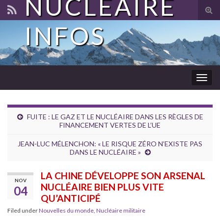
NUCLÉAIRE
Tog
sear
INFOS
for
Togg
navig
FUITE : LE GAZ ET LE NUCLÉAIRE DANS LES RÈGLES DE
FINANCEMENT VERTES DE L’UE
JEAN-LUC MÉLENCHON: « LE RISQUE ZÉRO N’EXISTE PAS
DANS LE NUCLÉAIRE »
LA CHINE DÉVELOPPE SON ARSENAL
NOV
NUCLÉAIRE BIEN PLUS VITE
04
QU’ANTICIPÉ
Filed under
Nouvelles du monde
,
Nucléaire militaire