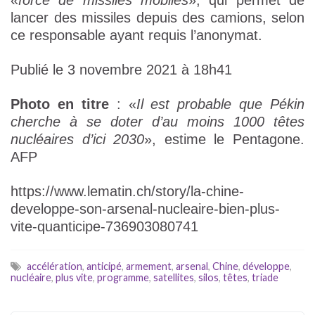
«
force de missiles mobiles
», qui permet de
lancer des missiles depuis des camions, selon
ce responsable ayant requis l’anonymat.
Publié le 3 novembre 2021 à 18h41
Photo en titre
: «
Il est probable que Pékin
cherche à se doter d’au moins 1000 têtes
nucléaires d’ici 2030
», estime le Pentagone.
AFP
https://www.lematin.ch/story/la-chine-
developpe-son-arsenal-nucleaire-bien-plus-
vite-quanticipe-736903080741
accélération
,
anticipé
,
armement
,
arsenal
,
Chine
,
développe
,
nucléaire
,
plus vite
,
programme
,
satellites
,
silos
,
têtes
,
triade