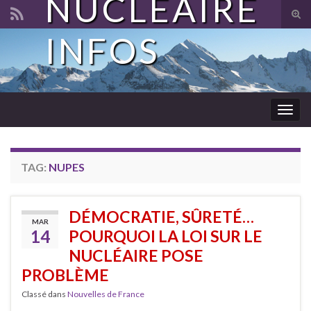
NUCLÉAIRE
Tog
sear
INFOS
Search for:
for
Togg
navig
TAG:
NUPES
DÉMOCRATIE, SÛRETÉ…
MAR
14
POURQUOI LA LOI SUR LE
NUCLÉAIRE POSE
PROBLÈME
Classé dans
Nouvelles de France