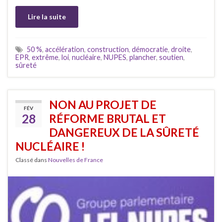
Lire la suite
50 %
,
accélération
,
construction
,
démocratie
,
droite
,
EPR
,
extrême
,
loi
,
nucléaire
,
NUPES
,
plancher
,
soutien
,
sûreté
NON AU PROJET DE
FÉV
28
RÉFORME BRUTAL ET
DANGEREUX DE LA SÛRETÉ
NUCLÉAIRE !
Classé dans
Nouvelles de France