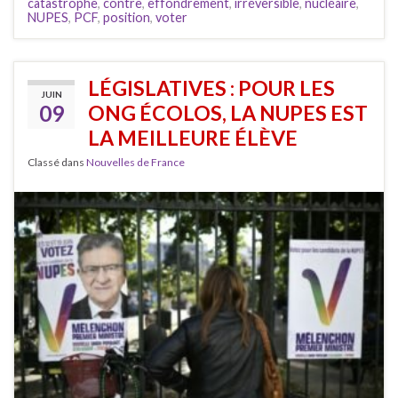
catastrophe
,
contre
,
effondrement
,
irréversible
,
nucléaire
,
NUPES
,
PCF
,
position
,
voter
LÉGISLATIVES : POUR LES
JUIN
09
ONG ÉCOLOS, LA NUPES EST
LA MEILLEURE ÉLÈVE
Classé dans
Nouvelles de France