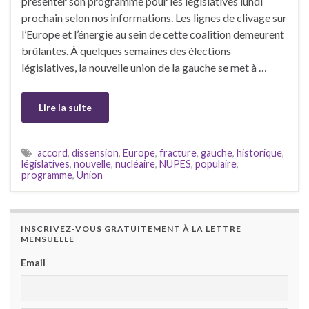
présenter son programme pour les législatives lundi
prochain selon nos informations. Les lignes de clivage sur
l’Europe et l’énergie au sein de cette coalition demeurent
brûlantes. À quelques semaines des élections
législatives, la nouvelle union de la gauche se met à …
Lire la suite
accord
,
dissension
,
Europe
,
fracture
,
gauche
,
historique
,
législatives
,
nouvelle
,
nucléaire
,
NUPES
,
populaire
,
programme
,
Union
INSCRIVEZ-VOUS GRATUITEMENT À LA LETTRE
MENSUELLE
Email