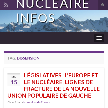
NUCLÉAIRE
Tog
sear
INFOS
Search for:
for
Togg
navig
TAG:
DISSENSION
LÉGISLATIVES : L’EUROPE ET
MAI
15
LE NUCLÉAIRE, LIGNES DE
FRACTURE DE LA NOUVELLE
UNION POPULAIRE DE GAUCHE
Classé dans
Nouvelles de France