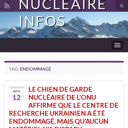
NUCLÉAIRE
Tog
sear
INFOS
Search for:
for
Togg
navig
TAG:
ENDOMMAGÉ
LE CHIEN DE GARDE
NOV
12
NUCLÉAIRE DE L’ONU
AFFIRME QUE LE CENTRE DE
RECHERCHE UKRAINIEN A ÉTÉ
ENDOMMAGÉ, MAIS QU’AUCUN