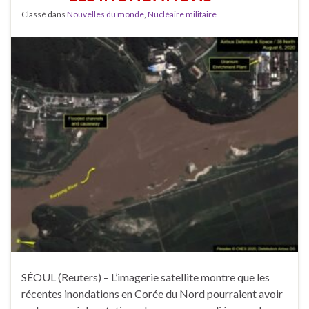
Classé dans
Nouvelles du monde
,
Nucléaire militaire
SÉOUL (Reuters) – L’imagerie satellite montre que les
récentes inondations en Corée du Nord pourraient avoir