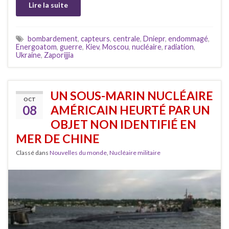
Lire la suite
bombardement
,
capteurs
,
centrale
,
Dniepr
,
endommagé
,
Energoatom
,
guerre
,
Kiev
,
Moscou
,
nucléaire
,
radiation
,
Ukraine
,
Zaporijjia
UN SOUS-MARIN NUCLÉAIRE
OCT
08
AMÉRICAIN HEURTÉ PAR UN
OBJET NON IDENTIFIÉ EN
MER DE CHINE
Classé dans
Nouvelles du monde
,
Nucléaire militaire