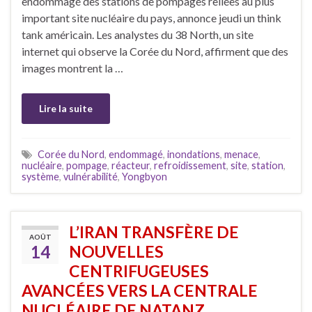
endommagé des stations de pompages reliées au plus
important site nucléaire du pays, annonce jeudi un think
tank américain. Les analystes du 38 North, un site
internet qui observe la Corée du Nord, affirment que des
images montrent la …
Lire la suite
Corée du Nord
,
endommagé
,
inondations
,
menace
,
nucléaire
,
pompage
,
réacteur
,
refroidissement
,
site
,
station
,
système
,
vulnérabilité
,
Yongbyon
L’IRAN TRANSFÈRE DE
AOÛT
14
NOUVELLES
CENTRIFUGEUSES
AVANCÉES VERS LA CENTRALE
NUCLÉAIRE DE NATANZ