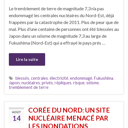
Le tremblement de terre de magnitude 7,3 n’a pas
endommagé les centrales nucléaires du Nord-Est, déjà
frappées par la catastrophe de 2011. Plus de peur que de
mal. Plus d’une centaine de personnes ont été blessées au
Japon dans un séisme de magnitude 7,3 au large de
Fukushima (Nord-Est) qui a effrayé le pays près …
Lire la suite
blessés
,
centrales
,
électricité
,
endommagé
,
Fukushima
,
Japon
,
nucléaires
,
privés
,
répliques
,
risque
,
séisme
,
tremblement de terre
CORÉE DU NORD: UN SITE
AOÛT
14
NUCLÉAIRE MENACÉ PAR
LES INONDATIONS