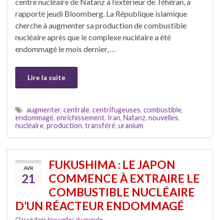
centre nucléaire de Natanz à l’extérieur de Téhéran, a
rapporté jeudi Bloomberg. La République islamique
cherche à augmenter sa production de combustible
nucléaire après que le complexe nucléaire a été
endommagé le mois dernier, …
Lire la suite
augmenter
,
centrale
,
centrifugeuses
,
combustible
,
endommagé
,
enrichissement
,
Iran
,
Natanz
,
nouvelles
,
nucléaire
,
production
,
transféré
,
uranium
FUKUSHIMA : LE JAPON
AVR
21
COMMENCE À EXTRAIRE LE
COMBUSTIBLE NUCLÉAIRE
D’UN RÉACTEUR ENDOMMAGÉ
Classé dans
Nouvelles du monde