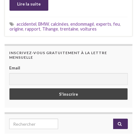
Lire la suite
accidentel
,
BMW
,
calcinées
,
endommagé
,
experts
,
feu
,
origine
,
rapport
,
Tihange
,
trentaine
,
voitures
INSCRIVEZ-VOUS GRATUITEMENT À LA LETTRE
MENSUELLE
Email
Search for: