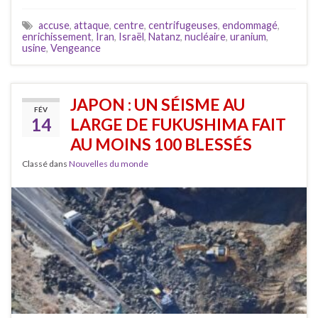
accuse
,
attaque
,
centre
,
centrifugeuses
,
endommagé
,
enrichissement
,
Iran
,
Israël
,
Natanz
,
nucléaire
,
uranium
,
usine
,
Vengeance
JAPON : UN SÉISME AU
FÉV
14
LARGE DE FUKUSHIMA FAIT
AU MOINS 100 BLESSÉS
Classé dans
Nouvelles du monde