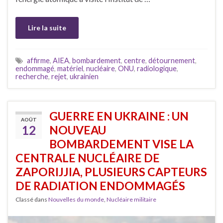
Lire la suite
affirme
,
AIEA
,
bombardement
,
centre
,
détournement
,
endommagé
,
matériel
,
nucléaire
,
ONU
,
radiologique
,
recherche
,
rejet
,
ukrainien
GUERRE EN UKRAINE : UN
AOÛT
12
NOUVEAU
BOMBARDEMENT VISE LA
CENTRALE NUCLÉAIRE DE
ZAPORIJJIA, PLUSIEURS CAPTEURS
DE RADIATION ENDOMMAGÉS
Classé dans
Nouvelles du monde
,
Nucléaire militaire