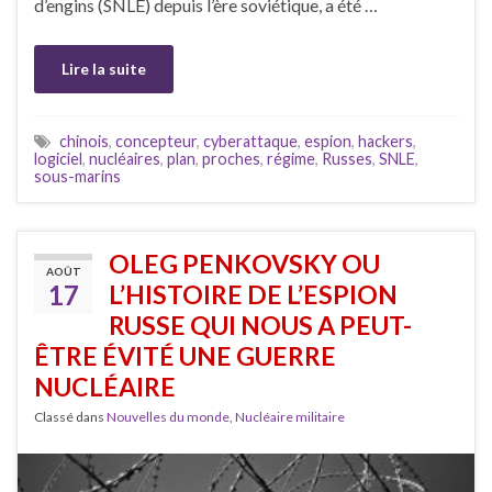
d’engins (SNLE) depuis l’ère soviétique, a été …
Lire la suite
chinois
,
concepteur
,
cyberattaque
,
espion
,
hackers
,
logiciel
,
nucléaires
,
plan
,
proches
,
régime
,
Russes
,
SNLE
,
sous-marins
OLEG PENKOVSKY OU
AOÛT
17
L’HISTOIRE DE L’ESPION
RUSSE QUI NOUS A PEUT-
ÊTRE ÉVITÉ UNE GUERRE
NUCLÉAIRE
Classé dans
Nouvelles du monde
,
Nucléaire militaire