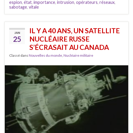
espion
,
état
,
importance
,
intrusion
,
opérateurs
,
réseaux
,
sabotage
,
vitale
IL Y A 40 ANS, UN SATELLITE
JAN
25
NUCLÉAIRE RUSSE
S’ÉCRASAIT AU CANADA
Classé dans
Nouvelles du monde
,
Nucléaire militaire