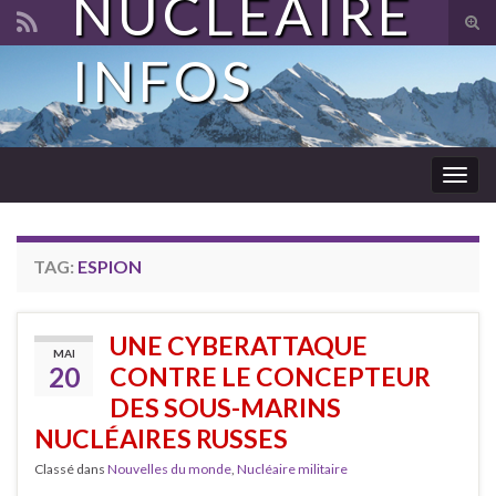
NUCLÉAIRE
Tog
sear
INFOS
Search for:
for
Togg
navig
TAG:
ESPION
UNE CYBERATTAQUE
MAI
20
CONTRE LE CONCEPTEUR
DES SOUS-MARINS
NUCLÉAIRES RUSSES
Classé dans
Nouvelles du monde
,
Nucléaire militaire