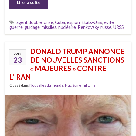
Lire la suite
agent double
,
crise
,
Cuba
,
espion
,
Etats-Unis
,
évite
,
guerre
,
guidage
,
missiles
,
nucléaire
,
Penkovsky
,
russe
,
URSS
DONALD TRUMP ANNONCE
JUIN
23
DE NOUVELLES SANCTIONS
« MAJEURES » CONTRE
L’IRAN
Classé dans
Nouvelles du monde
,
Nucléaire militaire