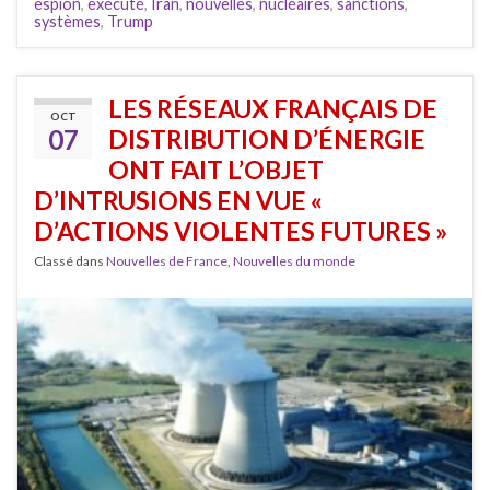
espion
,
exécuté
,
Iran
,
nouvelles
,
nucléaires
,
sanctions
,
systèmes
,
Trump
LES RÉSEAUX FRANÇAIS DE
OCT
07
DISTRIBUTION D’ÉNERGIE
ONT FAIT L’OBJET
D’INTRUSIONS EN VUE «
D’ACTIONS VIOLENTES FUTURES »
Classé dans
Nouvelles de France
,
Nouvelles du monde