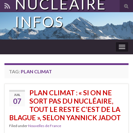
NUCLÉAIRE
Tog
sear
INFOS
for
Togg
navig
TAG:
PLAN CLIMAT
PLAN CLIMAT : « SI ON NE
JUIL
07
SORT PAS DU NUCLÉAIRE,
TOUT LE RESTE C’EST DE LA
BLAGUE », SELON YANNICK JADOT
Filed under
Nouvelles de France