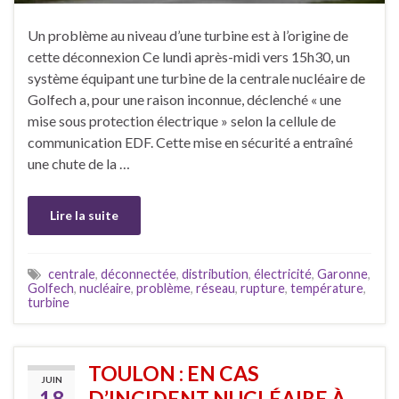
Un problème au niveau d’une turbine est à l’origine de
cette déconnexion Ce lundi après-midi vers 15h30, un
système équipant une turbine de la centrale nucléaire de
Golfech a, pour une raison inconnue, déclenché « une
mise sous protection électrique » selon la cellule de
communication EDF. Cette mise en sécurité a entraîné
une chute de la …
Lire la suite
centrale
,
déconnectée
,
distribution
,
électricité
,
Garonne
,
Golfech
,
nucléaire
,
problème
,
réseau
,
rupture
,
température
,
turbine
TOULON : EN CAS
JUIN
18
D’INCIDENT NUCLÉAIRE À