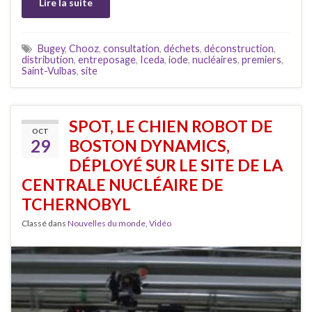
Lire la suite
Bugey
,
Chooz
,
consultation
,
déchets
,
déconstruction
,
distribution
,
entreposage
,
Iceda
,
iode
,
nucléaires
,
premiers
,
Saint-Vulbas
,
site
SPOT, LE CHIEN ROBOT DE
OCT
29
BOSTON DYNAMICS,
DÉPLOYÉ SUR LE SITE DE LA
CENTRALE NUCLÉAIRE DE
TCHERNOBYL
Classé dans
Nouvelles du monde
,
Vidéo