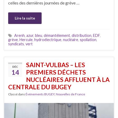
celles des dernières journées de grève …
Lire la suite
Arenh
,
azur
,
bleu
,
démantèlement
,
distribution
,
EDF
,
grève
,
Hercule
,
hydroélectrique
,
nucléaire
,
spoliation
,
syndicats
,
vert
SAINT-VULBAS – LES
DÉC
14
PREMIERS DÉCHETS
NUCLÉAIRES AFFLUENT À LA
CENTRALE DU BUGEY
Classé dans
Évènements BUGEY
,
Nouvelles de France