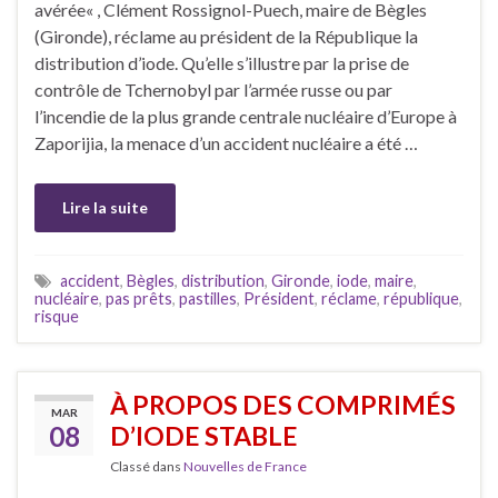
avérée« , Clément Rossignol-Puech, maire de Bègles
(Gironde), réclame au président de la République la
distribution d’iode. Qu’elle s’illustre par la prise de
contrôle de Tchernobyl par l’armée russe ou par
l’incendie de la plus grande centrale nucléaire d’Europe à
Zaporijia, la menace d’un accident nucléaire a été …
Lire la suite
accident
,
Bègles
,
distribution
,
Gironde
,
iode
,
maire
,
nucléaire
,
pas prêts
,
pastilles
,
Président
,
réclame
,
république
,
risque
À PROPOS DES COMPRIMÉS
MAR
08
D’IODE STABLE
Classé dans
Nouvelles de France