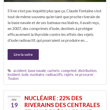
S’il ne s’est pas inquiété plus que ça, Claude Fontaine s’est
tout de même souvenu qu’en tant que proche riverain de
la base navale et de ses bateaux nucléaires, il avait reçu,
en 2007, des comprimés d’iode, destinés à protéger
efficacement la thyroïde contre les effets des rejets
d’iode radioactif, qui pourraient se produire en …
Lire la suite
accident
,
base navale
,
cachets
,
comprimé
,
distribution
,
incident
,
iode
,
nucléaire
,
radioactifs
,
rejets
,
se procurer
,
Toulon
NUCLÉAIRE : 22% DES
FÉV
19
RIVERAINS DES CENTRALES