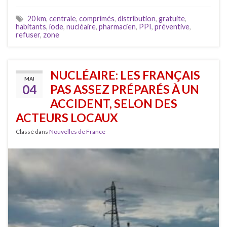
20 km
,
centrale
,
comprimés
,
distribution
,
gratuite
,
habitants
,
iode
,
nucléaire
,
pharmacien
,
PPI
,
préventive
,
refuser
,
zone
NUCLÉAIRE: LES FRANÇAIS
MAI
04
PAS ASSEZ PRÉPARÉS À UN
ACCIDENT, SELON DES
ACTEURS LOCAUX
Classé dans
Nouvelles de France