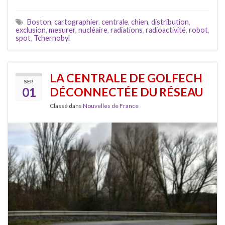
Boston
,
cartographier
,
centrale
,
chien
,
distribution
,
exclusion
,
mesurer
,
nucléaire
,
radiations
,
radioactivité
,
robot
,
spot
,
Tchernobyl
LA CENTRALE DE GOLFECH
SEP
01
DÉCONNECTÉE DU RÉSEAU
Classé dans
Nouvelles de France