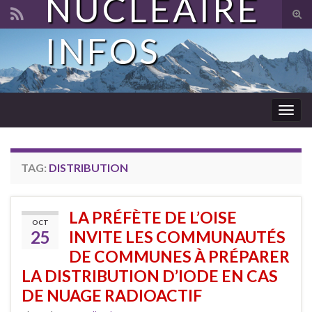
NUCLÉAIRE
Tog
sear
INFOS
Search for:
for
Togg
navig
TAG:
DISTRIBUTION
LA PRÉFÈTE DE L’OISE
OCT
25
INVITE LES COMMUNAUTÉS
DE COMMUNES À PRÉPARER
LA DISTRIBUTION D’IODE EN CAS
DE NUAGE RADIOACTIF