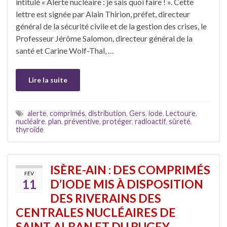
intitulé « Alerte nucléaire : je sais quoi faire ! ». Cette
lettre est signée par Alain Thirion, préfet, directeur
général de la sécurité civile et de la gestion des crises, le
Professeur Jérôme Salomon, directeur général de la
santé et Carine Wolf-Thal, …
Lire la suite
alerte
,
comprimés
,
distribution
,
Gers
,
iode
,
Lectoure
,
nucléaire
,
plan
,
préventive
,
protéger
,
radioactif
,
sûreté
,
thyroïde
ISÈRE-AIN : DES COMPRIMÉS
FÉV
11
D’IODE MIS À DISPOSITION
DES RIVERAINS DES
CENTRALES NUCLÉAIRES DE
SAINT-ALBAN ET DU BUGEY