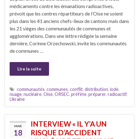
médicaments contre les émanations radioactives,
prévoit que les centres répartiteurs de l’Oise ne soient
plus dans les 41 anciens chefs-lieux de cantons mais dans
les 21 sièges des communautés de communes et
agglomérations. Dans une lettre rédigée la semaine
dernière, Corinne Orzechowski, invite les communautés
de communes …
Lire la suite
communautés
,
communes
,
conflit
,
distribution
,
iode
,
nuage
,
nucléaire
,
Oise
,
ORSEC
,
préfète
,
préparer
,
radioactif
,
Ukraine
INTERVIEW « IL Y’A UN
MAR
18
RISQUE D’ACCIDENT