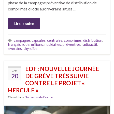
phase de la campagne préventive de distribution de
comprimés d’iode aux riverains situés …
Lire la suite
campagne
,
capsules
,
centrales
,
comprimés
,
distribution
,
français
,
iode
,
millions
,
nucléaires
,
préventive
,
radioactif
,
riverains
,
thyroïde
EDF : NOUVELLE JOURNÉE
JAN
20
DE GRÈVE TRÈS SUIVIE
CONTRE LE PROJET «
HERCULE »
Classé dans
Nouvelles de France