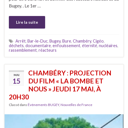
Bugey. . Le 1er …
Lire la suite
Arrêt
,
Bar-le-Duc
,
Bugey
,
Bure
,
Chambéry
,
Cigéo
,
déchets
,
documentaire
,
enfouissement
,
éternité
,
nucléaires
,
rassemblement
,
réacteurs
CHAMBÉRY : PROJECTION
MAI
15
DU FILM « LA BOMBE ET
NOUS » JEUDI 17 MAI, À
20H30
Classé dans
Évènements BUGEY
,
Nouvelles de France