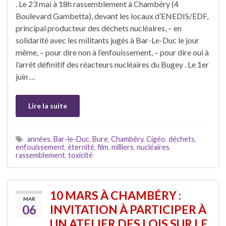
. Le 23 mai à 18h rassemblement à Chambéry (4
Boulevard Gambetta), devant les locaux d’ENEDIS/EDF,
principal producteur des déchets nucléaires, – en
solidarité avec les militants jugés à Bar-Le-Duc le jour
même, – pour dire non à l’enfouissement, – pour dire oui à
l’arrêt définitif des réacteurs nucléaires du Bugey . Le 1er
juin …
Lire la suite
années
,
Bar-le-Duc
,
Bure
,
Chambéry
,
Cigéo
,
déchets
,
enfouissement
,
éternité
,
film
,
milliers
,
nucléaires
,
rassemblement
,
toxicité
10 MARS À CHAMBÉRY :
MAR
06
INVITATION À PARTICIPER À
UN ATELIER DES LOIS SUR LE