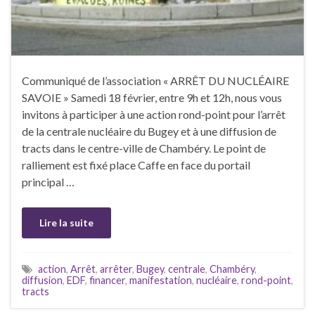
Communiqué de l’association « ARRÊT DU NUCLÉAIRE
SAVOIE » Samedi 18 février, entre 9h et 12h, nous vous
invitons à participer à une action rond-point pour l’arrêt
de la centrale nucléaire du Bugey et à une diffusion de
tracts dans le centre-ville de Chambéry. Le point de
ralliement est fixé place Caffe en face du portail
principal …
Lire la suite
action
,
Arrêt
,
arrêter
,
Bugey
,
centrale
,
Chambéry
,
diffusion
,
EDF
,
financer
,
manifestation
,
nucléaire
,
rond-point
,
tracts