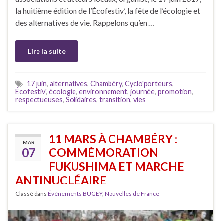
la huitième édition de l’Écofestiv’, la fête de l’écologie et
des alternatives de vie. Rappelons qu’en …
Lire la suite
17 juin
,
alternatives
,
Chambéry
,
Cyclo'porteurs
,
Écofestiv'
,
écologie
,
environnement
,
journée
,
promotion
,
respectueuses
,
Solidaires
,
transition
,
vies
11 MARS À CHAMBÉRY :
MAR
07
COMMÉMORATION
FUKUSHIMA ET MARCHE
ANTINUCLÉAIRE
Classé dans
Évènements BUGEY
,
Nouvelles de France