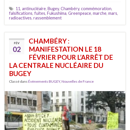
11
,
antinucléaire
,
Bugey
,
Chambéry
,
commémoration
,
falsifications
,
fuites
,
Fukushima
,
Greenpeace
,
marche
,
mars
,
radioactives
,
rassemblement
CHAMBÉRY :
FÉV
02
MANIFESTATION LE 18
FÉVRIER POUR L’ARRÊT DE
LA CENTRALE NUCLÉAIRE DU
BUGEY
Classé dans
Évènements BUGEY
,
Nouvelles de France