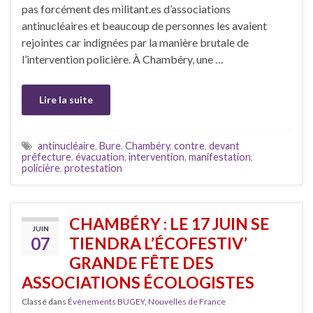
pas forcément des militant.es d’associations
antinucléaires et beaucoup de personnes les avaient
rejointes car indignées par la manière brutale de
l’intervention policière. À Chambéry, une …
Lire la suite
antinucléaire
,
Bure
,
Chambéry
,
contre
,
devant
préfecture
,
évacuation
,
intervention
,
manifestation
,
policière
,
protestation
CHAMBÉRY : LE 17 JUIN SE
JUIN
07
TIENDRA L’ÉCOFESTIV’
GRANDE FÊTE DES
ASSOCIATIONS ÉCOLOGISTES
Classé dans
Évènements BUGEY
,
Nouvelles de France