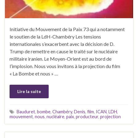
Initiative du Mouvement de la Paix 73 qui a notamment
le soutien de la LdH-Chambéry Les tensions
internationales s’exacerbent avec la décision de D.
Trump de remettre en cause le traité sur le nucléaire
militaire iranien. Le Moyen-Orient est au bord de
l’implosion. Nous vous invitons à la projection du film
« La Bombe et nous » …
Lire la suite
Bauduret
,
bombe
,
Chambéry
,
Denis
,
film
,
ICAN
,
LDH
,
mouvement
,
nous
,
nucléaire
,
paix
,
producteur
,
projection