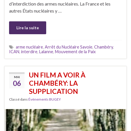
d’interdiction des armes nucléaires. La France et les
autres États nucléaires y …
Lire la suite
arme nucléaire
,
Arrêt du Nucléaire Savoie
,
Chambéry
,
ICAN
,
interdire
,
Lalanne
,
Mouvement de la Paix
UN FILM A VOIR À
MAI
06
CHAMBÉRY: LA
SUPPLICATION
Classé dans
Évènements BUGEY