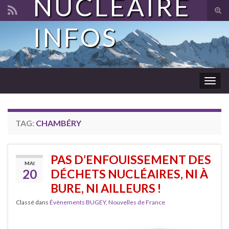
NUCLÉAIRE
Tog
sear
INFOS
Search for:
for
Togg
navig
TAG:
CHAMBÉRY
PAS D’ENFOUISSEMENT DES
MAI
20
DÉCHETS NUCLÉAIRES, NI À
BURE, NI AILLEURS !
Classé dans
Évènements BUGEY
,
Nouvelles de France