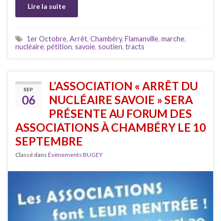
Lire la suite
1er Octobre
,
Arrêt
,
Chambéry
,
Flamanville
,
marche
,
nucléaire
,
pétition
,
savoie
,
soutien
,
tracts
L’ASSOCIATION « ARRÊT DU
SEP
06
NUCLÉAIRE SAVOIE » SERA
PRÉSENTE AU FORUM DES
ASSOCIATIONS À CHAMBÉRY LE 10
SEPTEMBRE
Classé dans
Évènements BUGEY