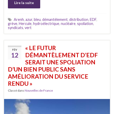
Lire la suite
Arenh
,
azur
,
bleu
,
démantèlement
,
distribution
,
EDF
,
grève
,
Hercule
,
hydroélectrique
,
nucléaire
,
spoliation
,
syndicats
,
vert
« LE FUTUR
FÉV
12
DÉMANTÈLEMENT D’EDF
SERAIT UNE SPOLIATION
D’UN BIEN PUBLIC SANS
AMÉLIORATION DU SERVICE
RENDU »
Classé dans
Nouvelles de France