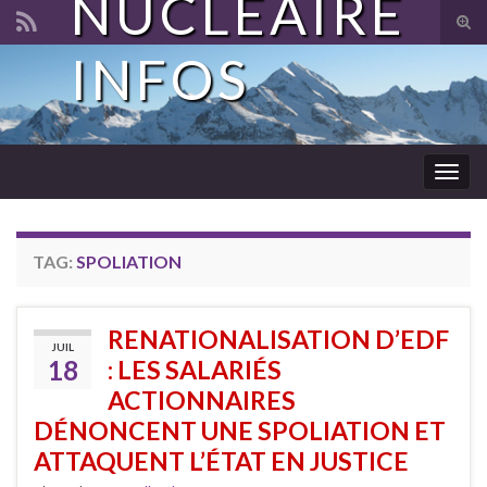
NUCLÉAIRE
Tog
sear
INFOS
Search for:
for
Togg
navig
TAG:
SPOLIATION
RENATIONALISATION D’EDF
JUIL
18
: LES SALARIÉS
ACTIONNAIRES
DÉNONCENT UNE SPOLIATION ET
ATTAQUENT L’ÉTAT EN JUSTICE