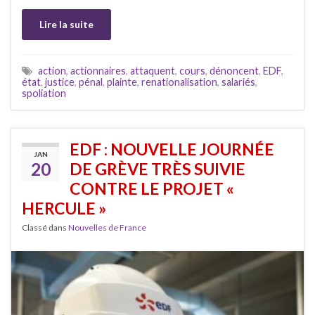
Lire la suite
action
,
actionnaires
,
attaquent
,
cours
,
dénoncent
,
EDF
,
état
,
justice
,
pénal
,
plainte
,
renationalisation
,
salariés
,
spoliation
EDF : NOUVELLE JOURNÉE
JAN
20
DE GRÈVE TRÈS SUIVIE
CONTRE LE PROJET «
HERCULE »
Classé dans
Nouvelles de France