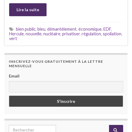
Lire la suite
bien public
,
bleu
,
démantèlement
,
économique
,
EDF
,
Hercule
,
nouvelle
,
nucléaire
,
privatiser
,
régulation
,
spoliation
,
vert
INSCRIVEZ-VOUS GRATUITEMENT À LA LETTRE
MENSUELLE
Email
Search for: