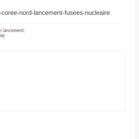
-coree-nord-lancement-fusees-nucleaire
m
,
lancement
,
mp