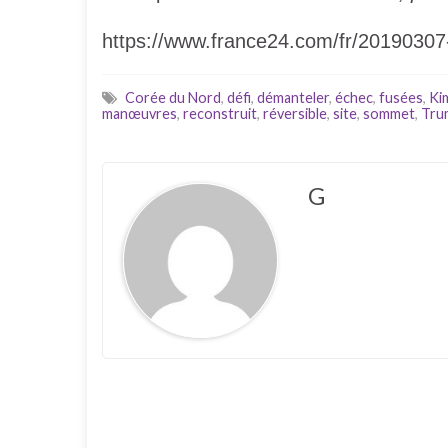
https://www.france24.com/fr/20190307
Corée du Nord
,
défi
,
démanteler
,
échec
,
fusées
,
Ki
manœuvres
,
reconstruit
,
réversible
,
site
,
sommet
,
Tru
G