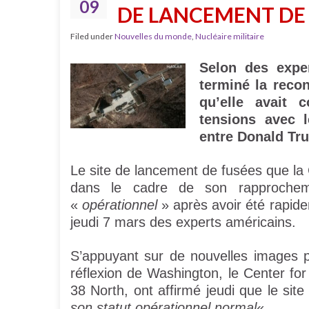
09
DE LANCEMENT DE
Filed under
Nouvelles du monde
,
Nucléaire militaire
Selon des expe
terminé la reco
qu’elle avait
tensions avec 
entre Donald Tr
Le site de lancement de fusées que l
dans le cadre de son rapprochem
«
opérationnel
» après avoir été rapid
jeudi 7 mars des experts américains.
S’appuyant sur de nouvelles images pr
réflexion de Washington, le Center for
38 North, ont affirmé jeudi que le sit
son statut opérationnel normal
« .