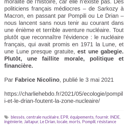
moralité de l’histoire, car elle n’existe pas. Des
politiciens français médiocres – de Sarkozy à
Macron, en passant par Pompili ou Le Drian –
nous lancent sans nous tenir au courant dans
une énième et terrible aventure nucléaire. Tout
plutôt que reconnaître l’évidence : le nucléaire
français, qui avait promis en 1971 la Lune, et
une Lune presque gratuite,
est une gabegie.
Plutôt, une faillite morale, politique et
financière.
Par
Fabrice Nicolino
, publié le 3 mai 2021
https://charliehebdo.fr/2021/05/ecologie/pompil
i-et-le-drian-foutent-la-zone-nucleaire/
blessés
,
centrale nucléaire
,
EPR
,
équipements
,
fournir
,
INDE
,
ingénierie
,
Jaitapur
,
Le Drian
,
locale
,
morts
,
Pompili
,
résistance