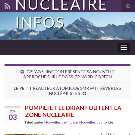
NUCLÉAIRE
Tog
sear
INFOS
for
Togg
navig
G7: WASHINGTON PRÉSENTE SA NOUVELLE
APPROCHE SUR LE DOSSIER NORD-CORÉEN
LE PETIT RÉACTEUR ATOMIQUE SMR FAIT RÊVER LES
NUCLÉARISTES
POMPILI ET LE DRIAN FOUTENT LA
MAI
ZONE NUCLÉAIRE
03
Filed under
Nouvelles de France
,
Nouvelles du monde