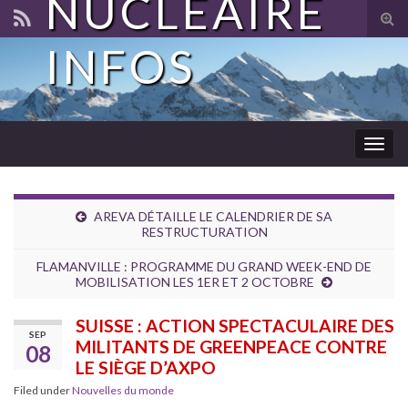
NUCLÉAIRE
Tog
sear
INFOS
for
Togg
navig
AREVA DÉTAILLE LE CALENDRIER DE SA
RESTRUCTURATION
FLAMANVILLE : PROGRAMME DU GRAND WEEK-END DE
MOBILISATION LES 1ER ET 2 OCTOBRE
SUISSE : ACTION SPECTACULAIRE DES
SEP
MILITANTS DE GREENPEACE CONTRE
08
LE SIÈGE D’AXPO
Filed under
Nouvelles du monde