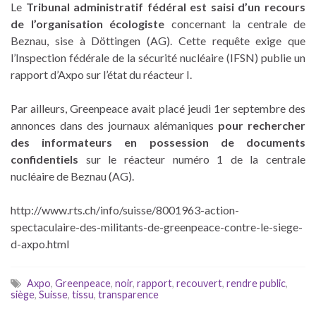
Le
Tribunal administratif fédéral est saisi d’un recours
de l’organisation écologiste
concernant la centrale de
Beznau, sise à Döttingen (AG). Cette requête exige que
l’Inspection fédérale de la sécurité nucléaire (IFSN) publie un
rapport d’Axpo sur l’état du réacteur I.
Par ailleurs, Greenpeace avait placé jeudi 1er septembre des
annonces dans des journaux alémaniques
pour rechercher
des informateurs en possession de documents
confidentiels
sur le réacteur numéro 1 de la centrale
nucléaire de Beznau (AG).
http://www.rts.ch/info/suisse/8001963-action-
spectaculaire-des-militants-de-greenpeace-contre-le-siege-
d-axpo.html
Axpo
,
Greenpeace
,
noir
,
rapport
,
recouvert
,
rendre public
,
siège
,
Suisse
,
tissu
,
transparence