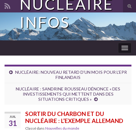
NUCLÉAIRE
Tog
sear
INFOS
Search for:
for
Togg
navig
NUCLÉAIRE: NOUVEAU RETARD D’UN MOIS POUR L’EPR
FINLANDAIS
NUCLÉAIRE : SANDRINE ROUSSEAU DÉNONCE « DES
INVESTISSEMENTS QUI METTENT DANS DES
SITUATIONS CRITIQUES »
SORTIR DU CHARBON ET DU
JUIL
NUCLÉAIRE : L’EXEMPLE ALLEMAND
31
Classé dans
Nouvelles du monde