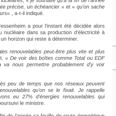
nucléaires, «
je souhaite qu’à la fin de l’année
ate précise, un échéancier
» et «
qu’on sache
urs
« , a-t-il indiqué.
Fessenheim a pour l’instant été décidée alors
 nucléaire dans sa production d’électricité à
un horizon qui reste à déterminer.
es renouvelables peut-être plus vite et plus
ot. «
De voir des boîtes comme Total ou EDF
a va nous permettre probablement d’y voir
 très peu de temps que nos réseaux peuvent
nouvelables qu’on se le fixait. Je rappelle
vons eu 27% d’énergies renouvelables qui
oursuivi le ministre.
 fin de l’année sa feuille de route énergétique