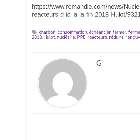
https://www.romandie.com/news/Nuclea
reacteurs-d-ici-a-la-fin-2018-Hulot/93
charbon
,
consommation
,
échéancier
,
fermer
,
ferme
2018
,
Hulot
,
nucléaire
,
PPE
,
réacteurs
,
réduire
,
renouv
G