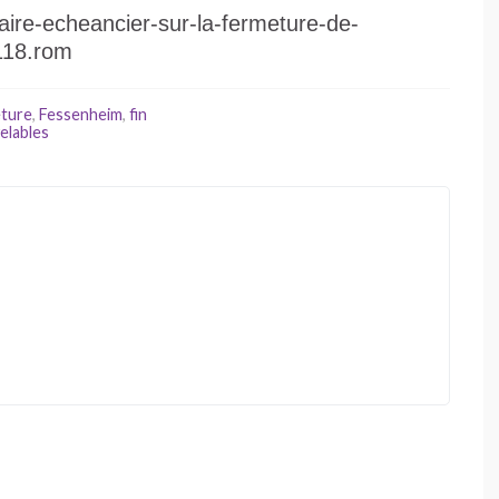
ire-echeancier-sur-la-fermeture-de-
2118.rom
ture
,
Fessenheim
,
fin
elables