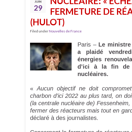
NUCLÉAIRE: « ÉCHÉ
JUIN
29
FERMETURE DE RÉAC
(HULOT)
Filed under
Nouvelles de France
Paris –
Le ministre
a plaidé vendre
énergies renouvel
d’ici à la fin de
nucléaires.
«
Aucun objectif ne doit compromett
charbon d’ici 2022 au plus tard, on do
(la centrale nucléaire de) Fessenhei
fermer des réacteurs mais tout en gar
déclaré à des journalistes.