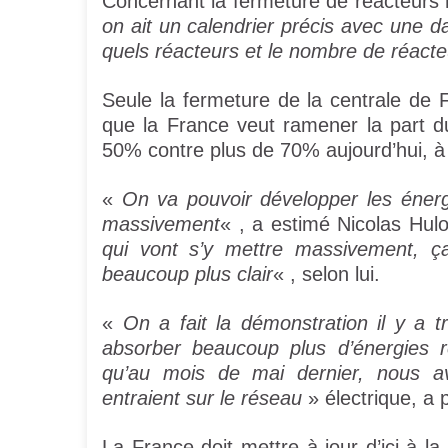
Concernant la fermeture de réacteurs 
on ait un calendrier précis avec une d
quels réacteurs et le nombre de réacte
Seule la fermeture de la centrale de 
que la France veut ramener la part du
50% contre plus de 70% aujourd’hui, à 
«
On va pouvoir développer les énergi
massivement
« , a estimé Nicolas Hul
qui vont s’y mettre massivement, ç
beaucoup plus clair
« , selon lui.
«
On a fait la démonstration il y a
absorber beaucoup plus d’énergies re
qu’au mois de mai dernier, nous a
entraient sur le réseau
» électrique, a p
La France doit mettre à jour d’ici à la