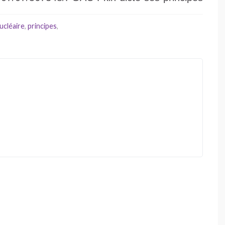
ucléaire
,
principes
,