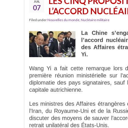
LES CINQ PROPOSIT
JUIL
07
L’ACCORD NUCLÉAI
Filed under
Nouvelles du monde
,
Nucléaire militaire
La Chine s’eng
l’accord nucléai
des Affaires étr
Yi.
Wang Yi a fait cette remarque lors 
première réunion ministérielle sur l’
diplomatie des pays signataires, sauf l
capitale autrichienne.
Les ministres des Affaires étrangères 
l’Iran, du Royaume-Uni et de la Russ
discuter des moyens de sauver l’accor
retrait unilatéral des États-Unis.