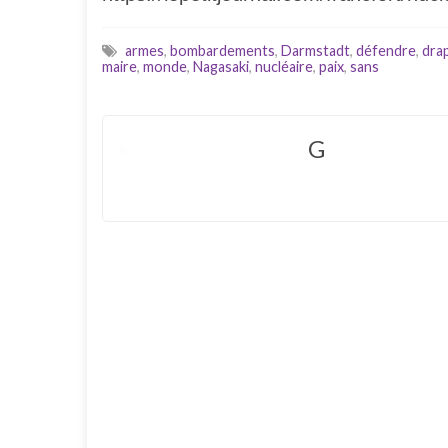
armes
,
bombardements
,
Darmstadt
,
défendre
,
dra
maire
,
monde
,
Nagasaki
,
nucléaire
,
paix
,
sans
G