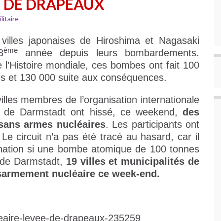
E DE DRAPEAUX
litaire
 villes japonaises de Hiroshima et Nagasaki
ème
3
année depuis leurs bombardements.
 l’Histoire mondiale, ces bombes ont fait 100
s et 130 000 suite aux conséquences.
lles membres de l’organisation internationale
le de Darmstadt ont hissé, ce weekend,
des
sans armes nucléaires
. Les participants ont
Le circuit n’a pas été tracé au hasard, car il
onation si une bombe atomique de 100 tonnes
s de Darmstadt,
19 villes et municipalités de
sarmement nucléaire ce week-end.
ucleaire-levee-de-drapeaux-235259