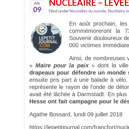
NUCLÉAIRE – LEVÉ
JUIL
09
Filed under
Nouvelles du monde
,
Nucléaire mi
En août prochain, les
commémoreront la 7
Souvenir douloureux de
000 victimes immédiate
Ainsi, de nombreuses vi
«
Maire pour la paix
» dont la vil
drapeaux pour défendre un monde 
ensuite pris part à une balade à vélo. 
représente le rayon de l’onde de dét
avait été lâchée à Darmstadt. En plu
Hesse ont fait campagne pour le dé
Agathe Bossard, lundi 09 juillet 2018
https://lepetitjournal.com/francfort/n