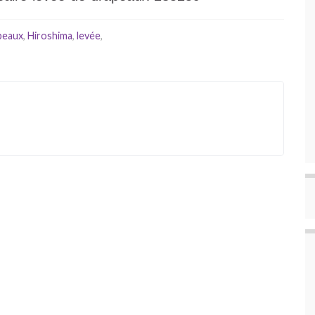
peaux
,
Hiroshima
,
levée
,