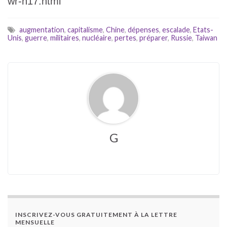
wr-n17.html
augmentation
,
capitalisme
,
Chine
,
dépenses
,
escalade
,
Etats-
Unis
,
guerre
,
militaires
,
nucléaire
,
pertes
,
préparer
,
Russie
,
Taiwan
G
INSCRIVEZ-VOUS GRATUITEMENT À LA LETTRE
MENSUELLE