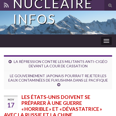
NUCLÉAIRE
Tog
sear
INFOS
for
Togg
navig
LA RÉPRESSION CONTRE LES MILITANTS ANTI-CIGÉO
DEVANT LA COUR DE CASSATION
LE GOUVERNEMENT JAPONAIS POURRAIT REJETER LES
EAUX CONTAMINÉES DE FUKUSHIMA DANS LE PACIFIQUE
LES ÉTATS-UNIS DOIVENT SE
NOV
PRÉPARER À UNE GUERRE
17
« HORRIBLE » ET « DÉVASTATRICE »
AVEC LA RUSSIE ET LA CHINE