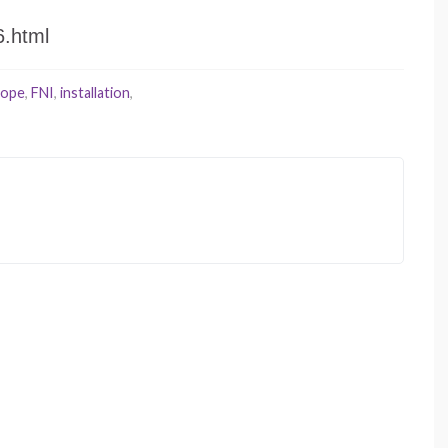
6.html
rope
,
FNI
,
installation
,