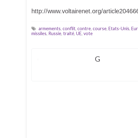
http://www.voltairenet.org/article20466
armements
,
conflit
,
contre
,
course
,
Etats-Unis
,
Eu
missiles
,
Russie
,
traité
,
UE
,
vote
G