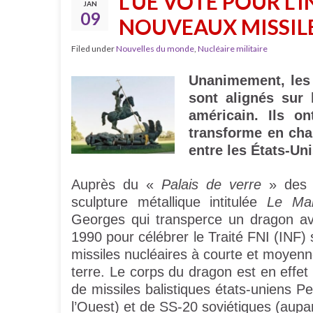
L’UE VOTE POUR L’
JAN
09
NOUVEAUX MISSILE
Filed under
Nouvelles du monde
,
Nucléaire militaire
Unanimement, les
sont alignés sur l
américain. Ils on
transforme en cham
entre les États-Uni
Auprès du «
Palais de verre
» des N
sculpture métallique intitulée
Le Mal
Georges qui transperce un dragon av
1990 pour célébrer le Traité FNI (INF) 
missiles nucléaires à courte et moyen
terre. Le corps du dragon est en effe
de missiles balistiques états-uniens 
l’Ouest) et de SS-20 soviétiques (aup