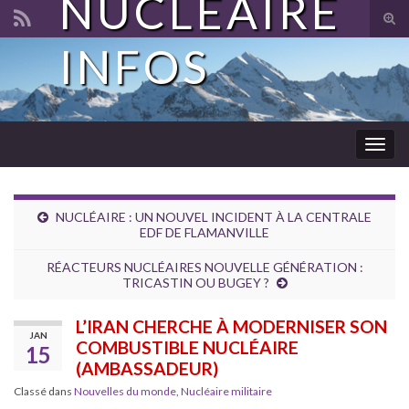
NUCLÉAIRE
Tog
sear
INFOS
Search for:
for
Togg
navig
NUCLÉAIRE : UN NOUVEL INCIDENT À LA CENTRALE
EDF DE FLAMANVILLE
RÉACTEURS NUCLÉAIRES NOUVELLE GÉNÉRATION :
TRICASTIN OU BUGEY ?
L’IRAN CHERCHE À MODERNISER SON
JAN
COMBUSTIBLE NUCLÉAIRE
15
(AMBASSADEUR)
Classé dans
Nouvelles du monde
,
Nucléaire militaire