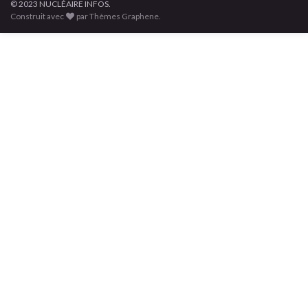
© 2023 NUCLÉAIRE INFOS.
Construit avec
par Thèmes Graphene.