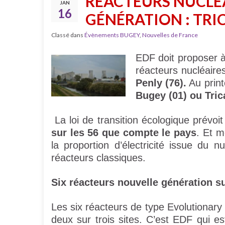
RÉACTEURS NUCLÉ
JAN
16
GÉNÉRATION : TRI
Classé dans
Évènements BUGEY
,
Nouvelles de France
EDF doit proposer à 
réacteurs nucléaire
Penly (76).
Au print
Bugey (01) ou Trica
La loi de transition écologique prévoi
sur les 56 que compte le pays
. Et m
la proportion d’électricité issue du nu
réacteurs classiques.
Six réacteurs nouvelle génération su
Les six réacteurs de type Evolutionar
deux sur trois sites. C’est EDF qui es