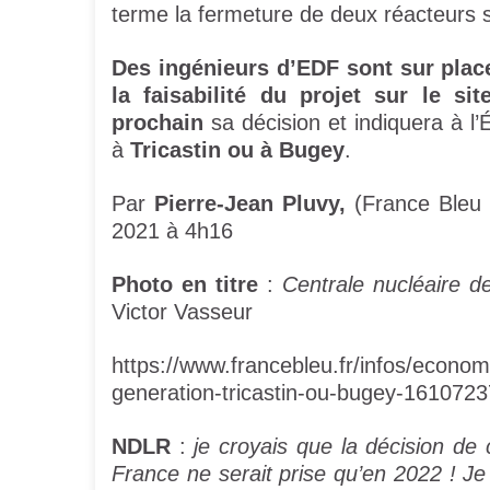
terme la fermeture de deux réacteurs
Des ingénieurs d’EDF sont sur plac
la faisabilité du projet sur le sit
prochain
sa décision et indiquera à l’
à
Tricastin ou à Bugey
.
Par
Pierre-Jean Pluvy,
(France Bleu 
2021 à 4h16
Photo en titre
:
Centrale nucléaire d
Victor Vasseur
https://www.francebleu.fr/infos/economi
generation-tricastin-ou-bugey-161072
NDLR
:
je croyais que la décision d
France ne serait prise qu’en 2022 ! Je