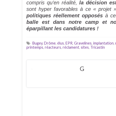
compris qu’en réalité,
la décision es
sont hyper favorables à ce « projet 
politiques réellement opposés
à ces
balle est dans notre camp et no
éparpillant les candidatures !
Bugey
,
Drôme
,
élus
,
EPR
,
Gravelines
,
implantation
,
printemps
,
réacteurs
,
réclament
,
sites
,
Tricastin
G