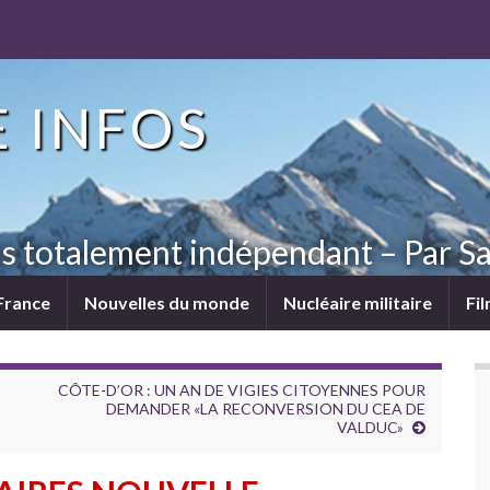
 INFOS
ns totalement indépendant – Par Sa
France
Nouvelles du monde
Nucléaire militaire
Fi
CÔTE-D’OR : UN AN DE VIGIES CITOYENNES POUR
DEMANDER «LA RECONVERSION DU CEA DE
VALDUC»