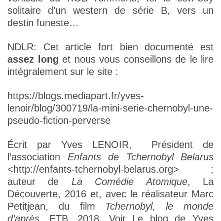
solitaire d’un western de série B, vers un
destin funeste…
NDLR: Cet article fort bien documenté est
assez long
et nous vous conseillons de le lire
intégralement sur le site :
https://blogs.mediapart.fr/yves-
lenoir/blog/300719/la-mini-serie-chernobyl-une-
pseudo-fiction-perverse
Écrit par Yves LENOIR, Président de
l’association
Enfants de Tchernobyl Belarus
<http://enfants-tchernobyl-belarus.org> ;
auteur de
La Comédie Atomique
, La
Découverte, 2016 et, avec le réalisateur Marc
Petitjean, du film
Tchernobyl, le monde
d’après
, ETB, 2018. Voir Le blog de Yves