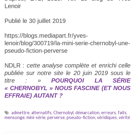
Lenoir
Publié le 30 juillet 2019
https://blogs.mediapart.fr/yves-
lenoir/blog/300719/la-mini-serie-chernobyl-une-
pseudo-fiction-perverse
NDLR :
cette analyse complète et enrichi celle
publiée sur notre site le 20 juin 2019 sous le
titre : »
POURQUOI LA SÉRIE
« CHERNOBYL » NOUS FASCINE (ET NOUS
EFFRAIE) AUTANT ?
admettre
,
alternatifs
,
Chernobyl
,
démarcation
,
erreurs
,
faits
,
mensonge
,
mini-série
,
perverse
,
pseudo-fiction
,
véridiques
,
vérité