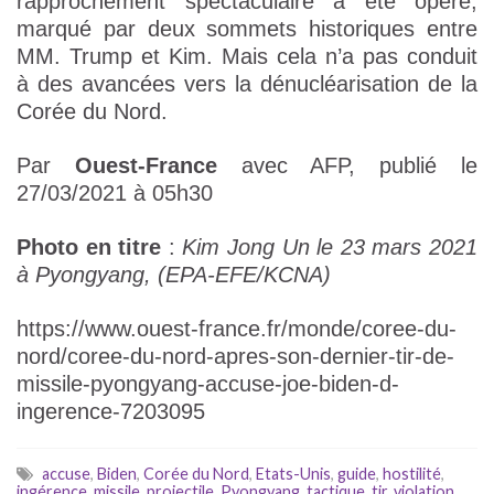
rapprochement spectaculaire a été opéré,
marqué par deux sommets historiques entre
MM. Trump et Kim. Mais cela n’a pas conduit
à des avancées vers la dénucléarisation de la
Corée du Nord.
Par
Ouest-France
avec AFP, publié le
27/03/2021 à 05h30
Photo en titre
:
Kim Jong Un le 23 mars 2021
à Pyongyang, (EPA-EFE/KCNA)
https://www.ouest-france.fr/monde/coree-du-
nord/coree-du-nord-apres-son-dernier-tir-de-
missile-pyongyang-accuse-joe-biden-d-
ingerence-7203095
accuse
,
Biden
,
Corée du Nord
,
Etats-Unis
,
guide
,
hostilité
,
ingérence
,
missile
,
projectile
,
Pyongyang
,
tactique
,
tir
,
violation