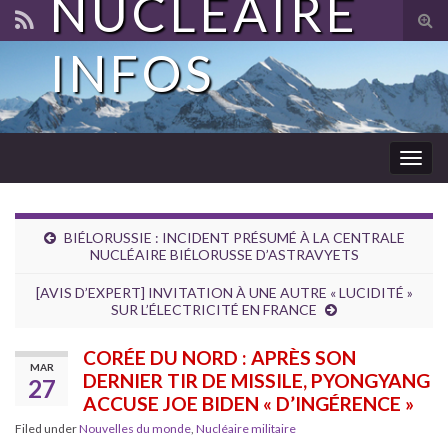
NUCLÉAIRE
Tog
sear
INFOS
for
Togg
navig
BIÉLORUSSIE : INCIDENT PRÉSUMÉ À LA CENTRALE
NUCLÉAIRE BIÉLORUSSE D’ASTRAVYETS
[AVIS D’EXPERT] INVITATION À UNE AUTRE « LUCIDITÉ »
SUR L’ÉLECTRICITÉ EN FRANCE
CORÉE DU NORD : APRÈS SON
MAR
DERNIER TIR DE MISSILE, PYONGYANG
27
ACCUSE JOE BIDEN « D’INGÉRENCE »
Filed under
Nouvelles du monde
,
Nucléaire militaire