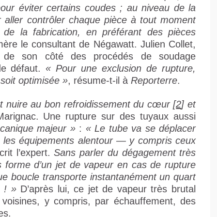
pour éviter certains coudes ; au niveau de la
r aller contrôler chaque pièce à tout moment
de la fabrication, en préférant des pièces
ère le consultant de Négawatt. Julien Collet,
ue de son côté des procédés de soudage
de défaut.
« Pour une exclusion de rupture,
soit optimisée »
, résume-t-il à
Reporterre
.
ut nuire au bon refroidissement du cœur [
2
] et
Marignac. Une rupture sur des tuyaux aussi
canique majeur »
:
« Le tube va se déplacer
 les équipements alentour — y compris ceux
rit l’expert.
Sans parler du dégagement très
s forme d’un jet de vapeur en cas de rupture
que boucle transporte instantanément un quart
 ! »
D’après lui, ce jet de vapeur très brutal
ns voisines, y compris, par échauffement, des
es.