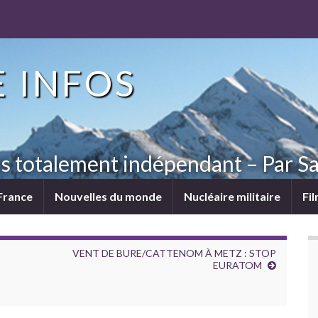
 INFOS
ns totalement indépendant – Par Sa
France
Nouvelles du monde
Nucléaire militaire
Fi
VENT DE BURE/CATTENOM À METZ : STOP
EURATOM