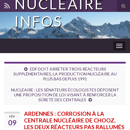
NUCLÉAIRE
Tog
sear
INFOS
for
Togg
navig
EDF DOIT ARRÉTER TROIS RÉACTEURS
SUPPLÉMENTAIRES, LA PRODUCTION NUCLÉAIRE AU
PLUS BAS DEPUIS 1991
NUCLÉAIRE : LES SÉNATEURS ÉCOLOGISTES DÉPOSENT
UNE PROPOSITION DE LOI VISANT À RENFORCER LA
SÛRETÉ DES CENTRALES
ARDENNES : CORROSION À LA
FÉV
CENTRALE NUCLÉAIRE DE CHOOZ,
09
LES DEUX RÉACTEURS PAS RALLUMÉS